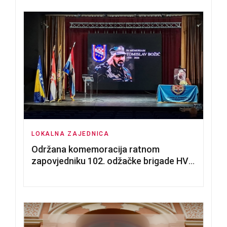
LOKALNA ZAJEDNICA
Održana komemoracija ratnom
zapovjedniku 102. odžačke brigade HVO
Tomislavu Božiću