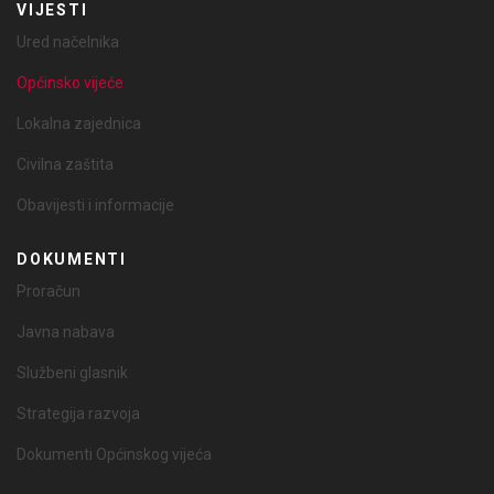
VIJESTI
Ured načelnika
Općinsko vijeće
Lokalna zajednica
Civilna zaštita
Obavijesti i informacije
DOKUMENTI
Proračun
Javna nabava
Službeni glasnik
Strategija razvoja
Dokumenti Općinskog vijeća