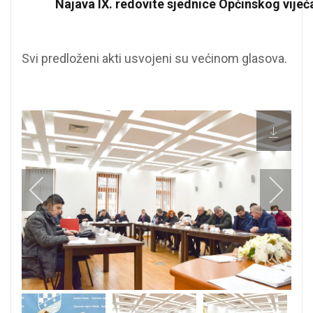
Najava IX. redovite sjednice Općinskog vijeć
Svi predloženi akti usvojeni su većinom glasova.