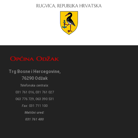
RUGVICA, REPUBLIKA HRVATSKA
Trg Bosne i Hercegovine,
76290 Odžak
Telefonska centrala:
031 761 016, 031 761 027
063 776 729, 063 390 531
Fax:
031 711 100
Matični ured:
031 761 480