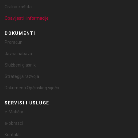
Civilna zaštita
Obavijesti i informacije
DOKUMENTI
Proračun
Javna nabava
Službeni glasnik
Strategija razvoja
Dokumenti Općinskog vijeća
SERVISI I USLUGE
e-Matičar
e-obrasci
Kontakti