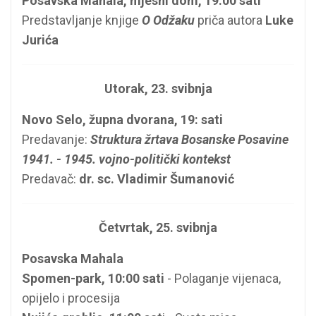
Posavska Mahala, mjesni dom, 19:00 sati
Predstavljanje knjige
O Odžaku
priča autora
Luke
Jurića
Utorak, 23. svibnja
Novo Selo, župna dvorana, 19: sati
Predavanje:
Struktura žrtava Bosanske Posavine
1941. - 1945. vojno-politički kontekst
Predavač:
dr. sc. Vladimir Šumanović
Četvrtak, 25. svibnja
Posavska Mahala
Spomen-park, 10:00 sati
- Polaganje vijenaca,
opijelo i procesija