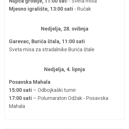
Nujića groblje, 11:00 sat
i - Sveta misa
Mjesno igralište, 13:00 sati
- Ručak
Nedjelja, 28. svibnja
Garevac, Burića štala, 11:00 sati
Sveta misa za stradalnike Burića štale
Nedjelja, 4. lipnja
Posavska Mahala
15:00 sati
– Odbojkaški turnir
17:00 sati
– Polumaraton Odžak - Posavska
Mahala