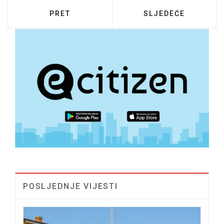
PRETHODNI ČLANAK: EKOLOŠKA ODRŽIVOST
SLJEDEĆI ČLANAK: 
PRET
SLJEDEĆE
POSLJEDNJE VIJESTI