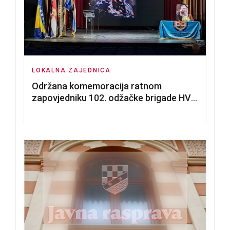
LOKALNA ZAJEDNICA
Održana komemoracija ratnom
zapovjedniku 102. odžačke brigade HVO
Tomislavu Božiću