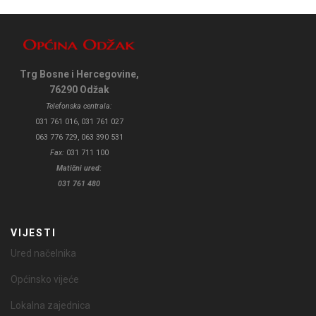
Trg Bosne i Hercegovine,
76290 Odžak
Telefonska centrala:
031 761 016, 031 761 027
063 776 729, 063 390 531
Fax:
031 711 100
Matični ured:
031 761 480
VIJESTI
Ured načelnika
Općinsko vijeće
Lokalna zajednica