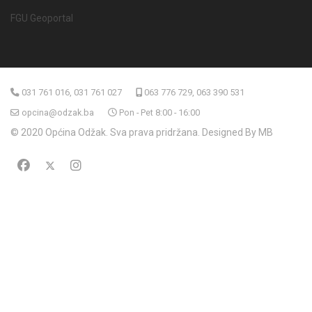
FGU Geoportal
031 761 016, 031 761 027
063 776 729, 063 390 531
opcina@odzak.ba
Pon - Pet 8:00 - 16:00
© 2020 Općina Odžak. Sva prava pridržana. Designed By MB