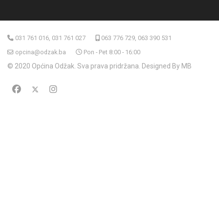
031 761 016, 031 761 027
063 776 729, 063 390 531
opcina@odzak.ba
Pon - Pet 8:00 - 16:00
© 2020 Općina Odžak. Sva prava pridržana. Designed By MB