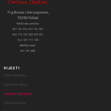
Trg Bosne i Hercegovine,
76290 Odžak
Telefonska centrala:
031 761 016, 031 761 027
063 776 729, 063 390 531
Fax:
031 711 100
Matični ured:
031 761 480
VIJESTI
Ured načelnika
Općinsko vijeće
Lokalna zajednica
Civilna zaštita