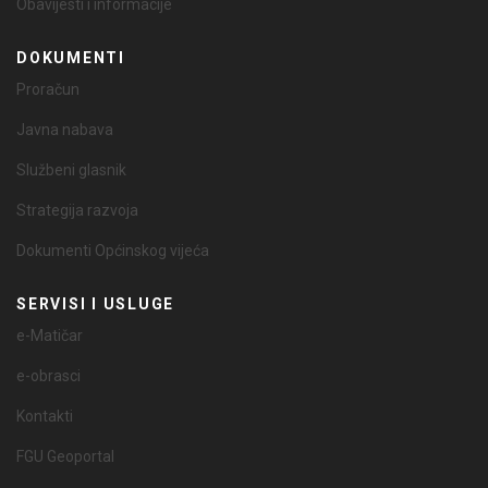
Obavijesti i informacije
DOKUMENTI
Proračun
Javna nabava
Službeni glasnik
Strategija razvoja
Dokumenti Općinskog vijeća
SERVISI I USLUGE
e-Matičar
e-obrasci
Kontakti
FGU Geoportal