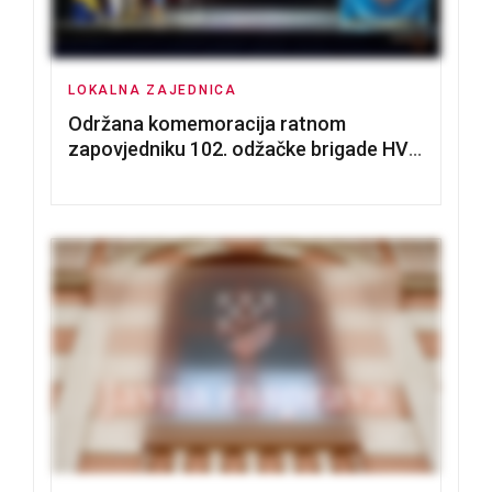
LOKALNA ZAJEDNICA
Održana komemoracija ratnom
zapovjedniku 102. odžačke brigade HVO
Tomislavu Božiću