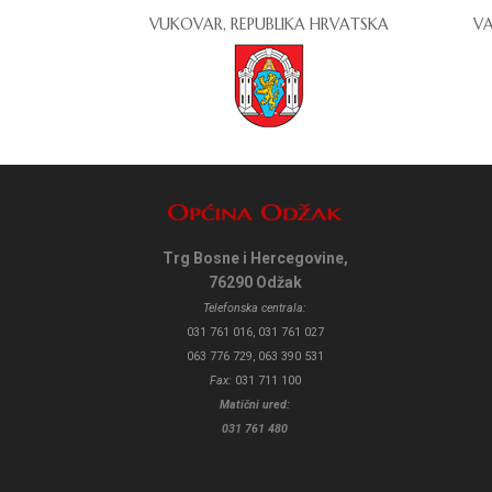
VUKOVAR, REPUBLIKA HRVATSKA
VA
Trg Bosne i Hercegovine,
76290 Odžak
Telefonska centrala:
031 761 016, 031 761 027
063 776 729, 063 390 531
Fax:
031 711 100
Matični ured:
031 761 480