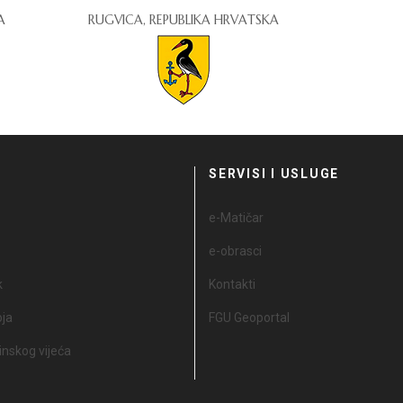
A
RUGVICA, REPUBLIKA HRVATSKA
I
SERVISI I USLUGE
e-Matičar
e-obrasci
k
Kontakti
oja
FGU Geoportal
nskog vijeća