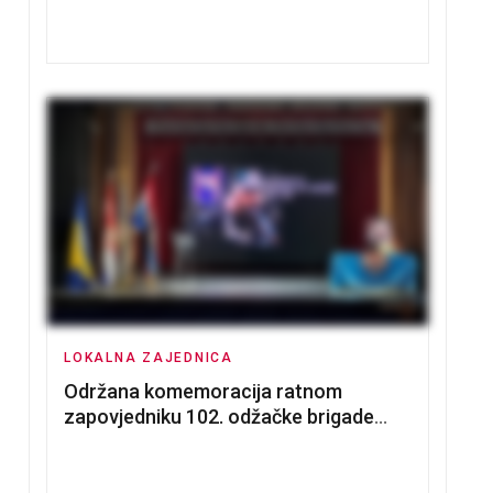
nadmetanja za dodjelu u zakup
poslovnih prostorija
LOKALNA ZAJEDNICA
Održana komemoracija ratnom
zapovjedniku 102. odžačke brigade
HVO Tomislavu Božiću