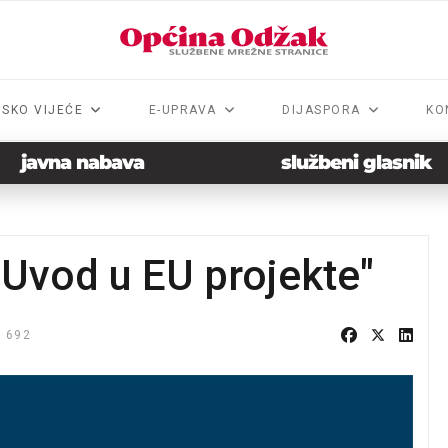
NSKO VIJEĆE
E-UPRAVA
DIJASPORA
KO
javna nabava
službeni glasnik
"Uvod u EU projekte"
 692