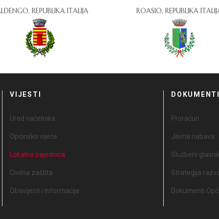
LDENGO, REPUBLIKA ITALIJA
ROASIO, REPUBLIKA ITALIJ
VIJESTI
DOKUMENT
Ured načelnika
Proračun
Općinsko vijeće
Javna nabava
Lokalna zajednica
Službeni glasni
Civilna zaštita
Strategija razv
Obavijesti i informacije
Dokumenti Opći