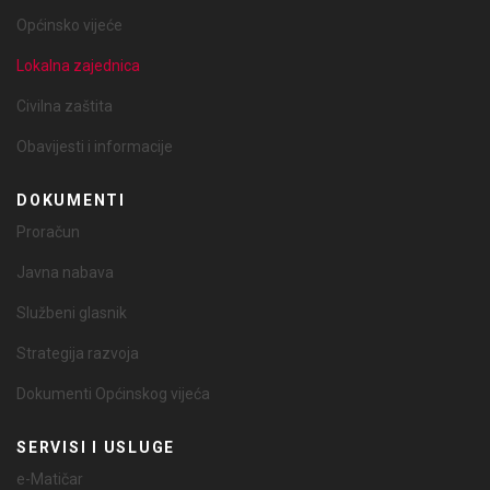
Općinsko vijeće
Lokalna zajednica
Civilna zaštita
Obavijesti i informacije
DOKUMENTI
Proračun
Javna nabava
Službeni glasnik
Strategija razvoja
Dokumenti Općinskog vijeća
SERVISI I USLUGE
e-Matičar