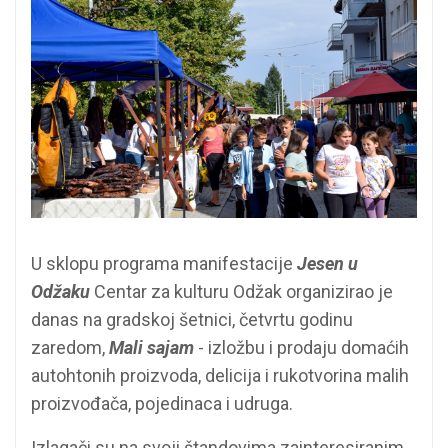
U sklopu programa manifestacije
Jesen u
Odžaku
Centar za kulturu Odžak organizirao je
danas na gradskoj šetnici, četvrtu godinu
zaredom,
Mali sajam
- izložbu i prodaju domaćih
autohtonih proizvoda, delicija i rukotvorina malih
proizvođača, pojedinaca i udruga.
Izlagači su na svoji štandovima zainteresiranim