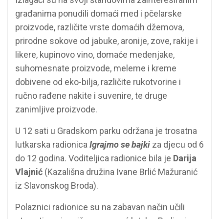
građanima ponudili domaći med i pčelarske
proizvode, različite vrste domaćih džemova,
prirodne sokove od jabuke, aronije, zove, rakije i
likere, kupinovo vino, domaće medenjake,
suhomesnate proizvode, meleme i kreme
dobivene od eko-bilja, različite rukotvorine i
ručno rađene nakite i suvenire, te druge
zanimljive proizvode.
U 12 sati u Gradskom parku održana je trosatna
lutkarska radionica
Igrajmo se bajki
za djecu od 6
do 12 godina. Voditeljica radionice bila je
Darija
Vlajnić
(Kazališna družina Ivane Brlić Mažuranić
iz Slavonskog Broda).
Polaznici radionice su na zabavan način učili