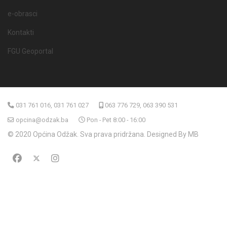
e-obrasci
Kontakti
FGU Geoportal
031 761 016, 031 761 027
063 776 729, 063 390 531
opcina@odzak.ba
Pon - Pet 8:00 - 16:00
© 2020 Općina Odžak. Sva prava pridržana. Designed By MB