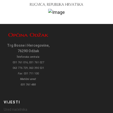
RUGVICA, REPUBLIKA HRVATSKA
Trg Bosne i Hercegovine,
76290 Odžak
Telefonska centrala:
031 761 016, 031 761 027
063 776 729, 063 390 531
Fax:
031 711 100
Matični ured:
031 761 480
VIJESTI
Ured načelnika