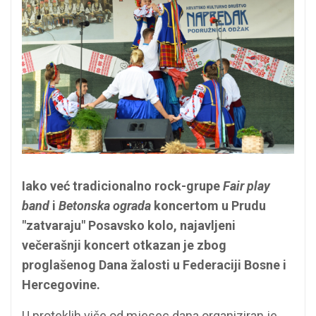
Iako već tradicionalno rock-grupe
Fair play
band
i
Betonska ograda
koncertom u Prudu
"zatvaraju" Posavsko kolo, najavljeni
večerašnji koncert otkazan je zbog
proglašenog Dana žalosti u Federaciji Bosne i
Hercegovine.
U proteklih više od mjesec dana organiziran je