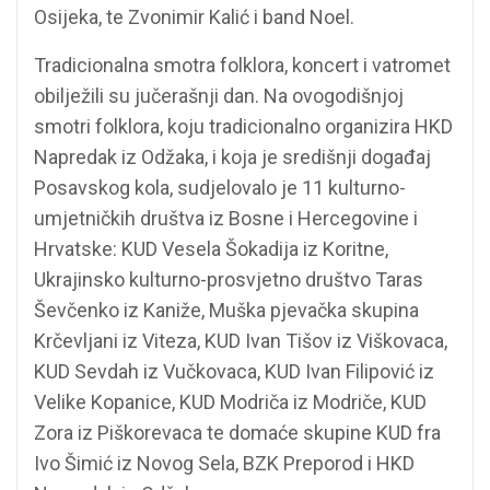
Osijeka, te Zvonimir Kalić i band Noel.
Tradicionalna smotra folklora, koncert i vatromet
obilježili su jučerašnji dan. Na ovogodišnjoj
smotri folklora, koju tradicionalno organizira HKD
Napredak iz Odžaka, i koja je središnji događaj
Posavskog kola, sudjelovalo je 11 kulturno-
umjetničkih društva iz Bosne i Hercegovine i
Hrvatske: KUD Vesela Šokadija iz Koritne,
Ukrajinsko kulturno-prosvjetno društvo Taras
Ševčenko iz Kaniže, Muška pjevačka skupina
Krčevljani iz Viteza, KUD Ivan Tišov iz Viškovaca,
KUD Sevdah iz Vučkovaca, KUD Ivan Filipović iz
Velike Kopanice, KUD Modriča iz Modriče, KUD
Zora iz Piškorevaca te domaće skupine KUD fra
Ivo Šimić iz Novog Sela, BZK Preporod i HKD