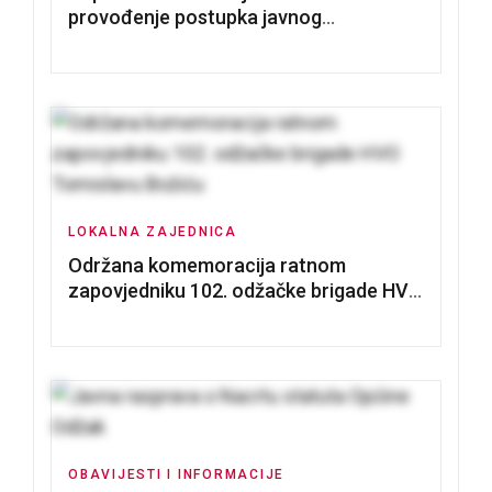
provođenje postupka javnog
nadmetanja za dodjelu u zakup
poslovnih prostorija
LOKALNA ZAJEDNICA
Održana komemoracija ratnom
zapovjedniku 102. odžačke brigade HVO
Tomislavu Božiću
OBAVIJESTI I INFORMACIJE