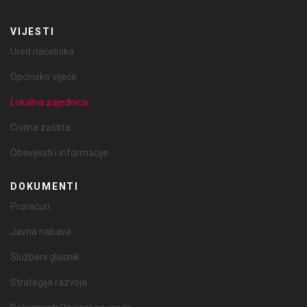
VIJESTI
Ured načelnika
Općinsko vijeće
Lokalna zajednica
Civilna zaštita
Obavijesti i informacije
DOKUMENTI
Proračun
Javna nabava
Službeni glasnik
Strategija razvoja