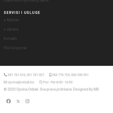
Dokumenti Općinskog vijeća
SERVISI I USLUGE
e-Matičar
e-obrasci
Kontakti
FGU Geoportal
031 761 016, 031 761 027
063 776 729, 063 390 531
opcina@odzak.ba
Pon - Pet 8:00 - 16:00
© 2020 Općina Odžak. Sva prava pridržana. Designed By MB