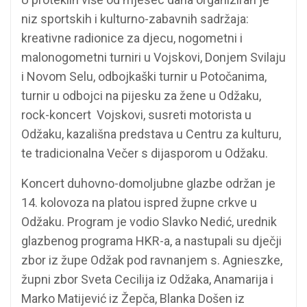
niz sportskih i kulturno-zabavnih sadržaja:
kreativne radionice za djecu, nogometni i
malonogometni turniri u Vojskovi, Donjem Svilaju
i Novom Selu, odbojkaški turnir u Potočanima,
turnir u odbojci na pijesku za žene u Odžaku,
rock-koncert Vojskovi, susreti motorista u
Odžaku, kazališna predstava u Centru za kulturu,
te tradicionalna Večer s dijasporom u Odžaku.
Koncert duhovno-domoljubne glazbe održan je
14. kolovoza na platou ispred župne crkve u
Odžaku. Program je vodio Slavko Nedić, urednik
glazbenog programa HKR-a, a nastupali su dječji
zbor iz župe Odžak pod ravnanjem s. Agnieszke,
župni zbor Sveta Cecilija iz Odžaka, Anamarija i
Marko Matijević iz Žepča, Blanka Došen iz