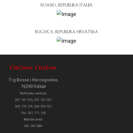
ROASIO, REPUBLIKA ITALIJA
RUGVICA, REPUBLIKA HRVATSKA
Trg Bosne i Hercegovine,
76290 Odžak
Telefonska centrala:
031 761 016, 031 761 027
063 776 729, 063 390 531
Fax:
031 711 100
Matični ured:
031 761 480