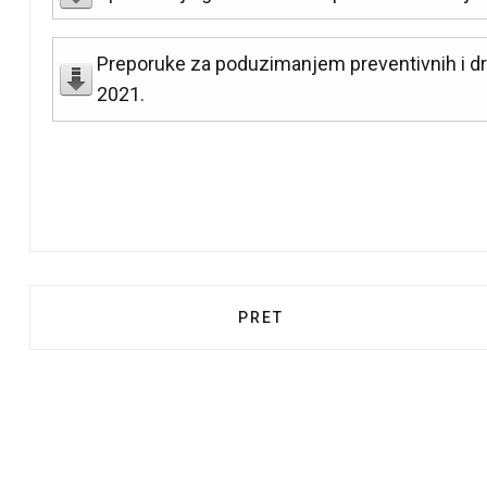
Preporuke za poduzimanjem preventivnih i dr
2021.
PRETHODNI ČLANAK: OBAVI
PRET