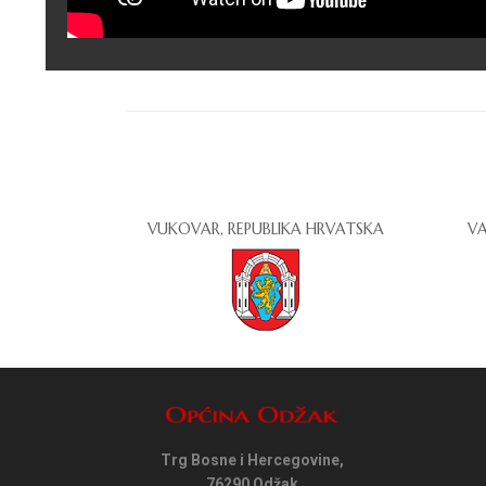
VUKOVAR, REPUBLIKA HRVATSKA
VA
Trg Bosne i Hercegovine,
76290 Odžak