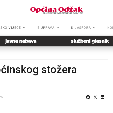
NSKO VIJEĆE
E-UPRAVA
DIJASPORA
KO
javna nabava
službeni glasnik
pćinskog stožera
25