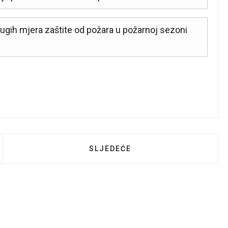
ugih mjera zaštite od požara u požarnoj sezoni
JEST ETAŽNIM VLASNICIMA
SLJEDEĆI ČLANAK: SASTANAK S
SLJEDEĆE