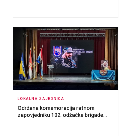
nadmetanja za dodjelu u zakup
poslovnih prostorija
LOKALNA ZAJEDNICA
Održana komemoracija ratnom
zapovjedniku 102. odžačke brigade
HVO Tomislavu Božiću