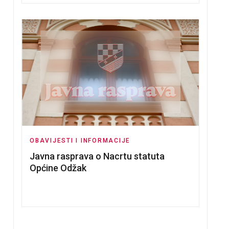
OBAVIJESTI I INFORMACIJE
 VJERSKIM SLUŽBENICIMA
Javna rasprava o Nacrtu statuta
Općine Odžak