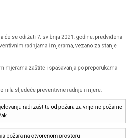
ja će se održati 7. svibnja 2021. godine, predviđena
ventivnim radnjama i mjerama, vezano za stanje
nim mjerama zaštite i spašavanja po preporukama
remila sljedeće preventivne radnje i mjere:
elovanju radi zaštite od požara za vrijeme požarne
žak
nja požara na otvorenom prostoru