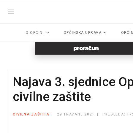
O OPĆINI
OPĆINSKA UPRAVA
OPĆI
proračun
Najava 3. sjednice O
civilne zaštite
CIVILNA ZAŠTITA
29 TRAVANJ 2021
PREGLEDA: 17