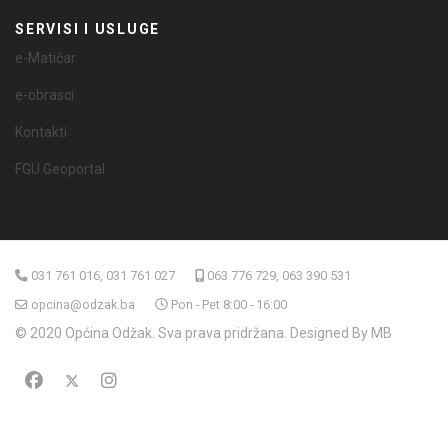
SERVISI I USLUGE
e-Matičar
e-obrasci
Kontakti
FGU Geoportal
031 761 016, 031 761 027
063 776 729, 063 390 531
opcina@odzak.ba
Pon - Pet 8:00 - 16:00
© 2020 Općina Odžak. Sva prava pridržana. Designed By MB