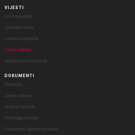
VIJESTI
Ured načelnika
Općinsko vijeće
Lokalna zajednica
Civilna zaštita
Obavijesti i informacije
DOKUMENTI
Proračun
Javna nabava
Službeni glasnik
Strategija razvoja
Dokumenti Općinskog vijeća