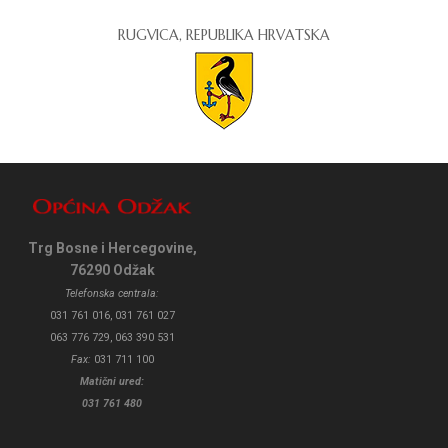
RUGVICA, REPUBLIKA HRVATSKA
Trg Bosne i Hercegovine,
76290 Odžak
Telefonska centrala:
031 761 016, 031 761 027
063 776 729, 063 390 531
Fax:
031 711 100
Matični ured:
031 761 480