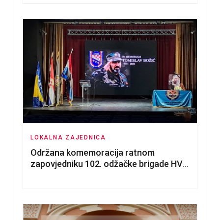
poslovnih prostorija
LOKALNA ZAJEDNICA
Održana komemoracija ratnom
zapovjedniku 102. odžačke brigade HVO
Tomislavu Božiću