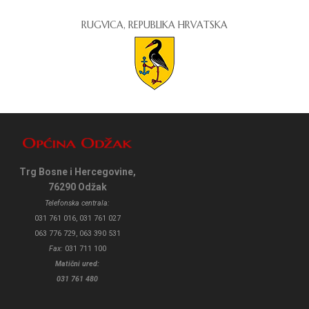
RUGVICA, REPUBLIKA HRVATSKA
Trg Bosne i Hercegovine,
76290 Odžak
Telefonska centrala:
031 761 016, 031 761 027
063 776 729, 063 390 531
Fax:
031 711 100
Matični ured:
031 761 480