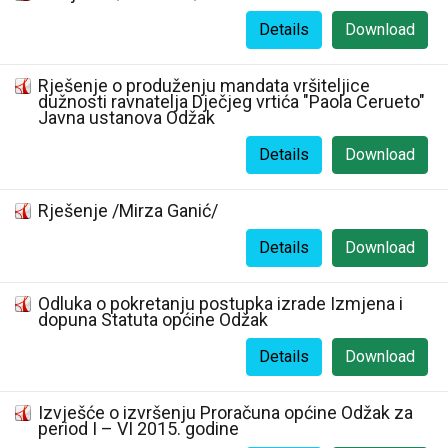
Details
Download
Rješenje o produženju mandata vršiteljice
dužnosti ravnatelja Dječjeg vrtića "Paola Cerueto"
Javna ustanova Odžak
Details
Download
Rješenje /Mirza Ganić/
Details
Download
Odluka o pokretanju postupka izrade Izmjena i
dopuna Statuta općine Odžak
Details
Download
Izvješće o izvršenju Proračuna općine Odžak za
period I – VI 2015. godine