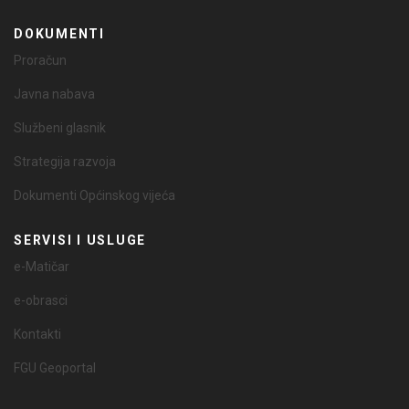
DOKUMENTI
Proračun
Javna nabava
Službeni glasnik
Strategija razvoja
Dokumenti Općinskog vijeća
SERVISI I USLUGE
e-Matičar
e-obrasci
Kontakti
FGU Geoportal