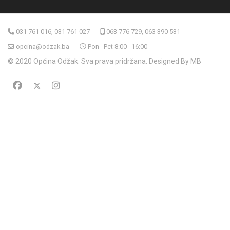
031 761 016, 031 761 027
063 776 729, 063 390 531
opcina@odzak.ba
Pon - Pet 8:00 - 16:00
© 2020 Općina Odžak. Sva prava pridržana. Designed By MB