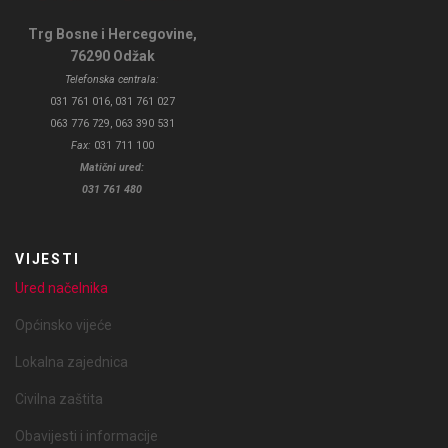
Trg Bosne i Hercegovine,
76290 Odžak
Telefonska centrala:
031 761 016, 031 761 027
063 776 729, 063 390 531
Fax:
031 711 100
Matični ured:
031 761 480
VIJESTI
Ured načelnika
Općinsko vijeće
Lokalna zajednica
Civilna zaštita
Obavijesti i informacije