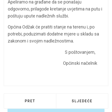
Apeliramo na građane da se ponašaju
odgovorno, prilagode kretanje uvjetima na putu i
poštuju upute nadležnih službi.
Općina Odžak će pratiti stanje na terenu i, po
potrebi, poduzimati dodatne mjere u skladu sa
zakonom i svojim nadležnostima.
S poštovanjem,
Općinski načelnik
PRETHODNI ČLANAK: PRIPADNICI EUFOR-A
SLJEDEĆI ČLANAK:
PRET
SLJEDEĆE