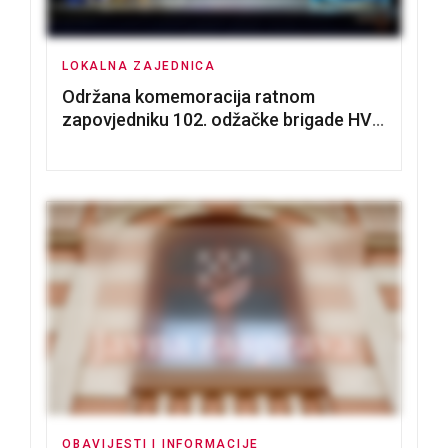
LOKALNA ZAJEDNICA
Održana komemoracija ratnom
zapovjedniku 102. odžačke brigade HVO
Tomislavu Božiću
OBAVIJESTI I INFORMACIJE