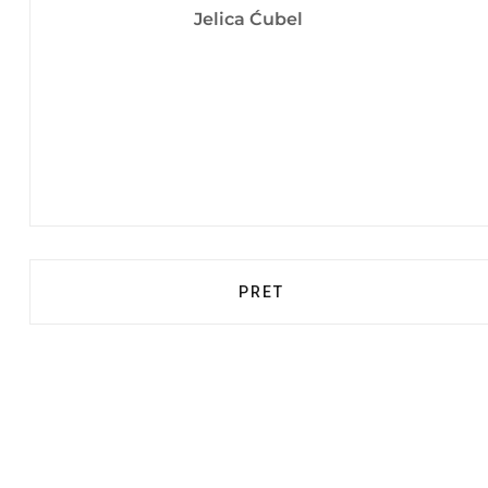
Jelica Ćubel
PRETHODNI ČLANAK: OPĆIN
PRET