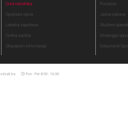
Ured načelnika
Proračun
Općinsko vijeće
Javna nabava
Lokalna zajednica
Službeni glasni
Civilna zaštita
Strategija razv
Obavijesti i informacije
Dokumenti Opći
odzak.ba
Pon - Pet 8:00 - 16:00