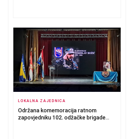
nadmetanja za dodjelu u zakup
poslovnih prostorija
LOKALNA ZAJEDNICA
Održana komemoracija ratnom
zapovjedniku 102. odžačke brigade
HVO Tomislavu Božiću