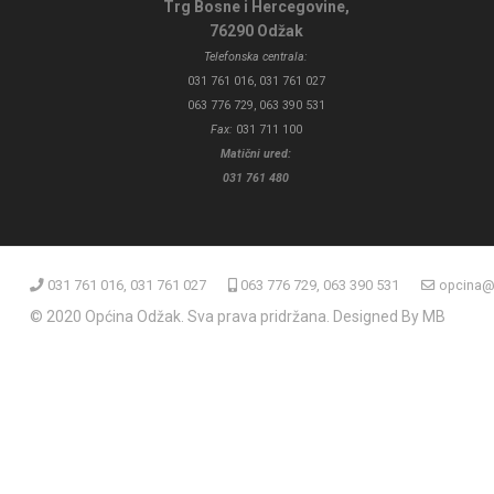
Trg Bosne i Hercegovine,
76290 Odžak
Telefonska centrala:
031 761 016, 031 761 027
063 776 729, 063 390 531
Fax:
031 711 100
Matični ured:
031 761 480
031 761 016, 031 761 027
063 776 729, 063 390 531
opcina@
© 2020 Općina Odžak. Sva prava pridržana. Designed By MB