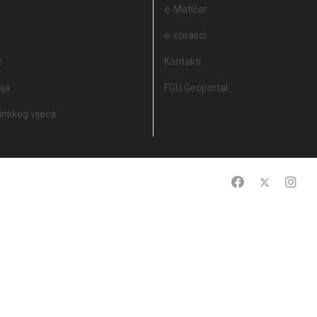
e-Matičar
e-obrasci
k
Kontakti
oja
FGU Geoportal
nskog vijeća