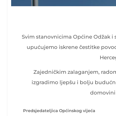
Svim stanovnicima Općine Odžak i 
upućujemo iskrene čestitke povodo
Herce
Zajedničkim zalaganjem, rad
izgradimo ljepšu i bolju budućno
domovini i
Predsjedateljica Općinskog vijeća