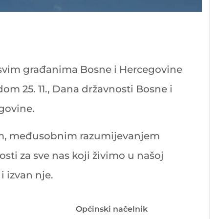
svim građanima Bosne i Hercegovine
m 25. 11., Dana državnosti Bosne i
govine.
om, međusobnim razumijevanjem
sti za sve nas koji živimo u našoj
 izvan nje.
Općinski načelnik