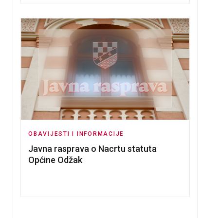
VEDBU CAF SAMOPROCJENE U OKVIRU PROJEKTA MEG 
DJELOVANJE U OBILJEŽAVANJU DANA DRŽAVNOSTI BI
OBAVIJESTI I INFORMACIJE
Javna rasprava o Nacrtu statuta
Općine Odžak