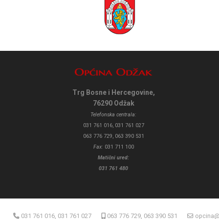
Trg Bosne i Hercegovine,
76290 Odžak
Telefonska centrala:
031 761 016, 031 761 027
063 776 729, 063 390 531
Fax:
031 711 100
Matični ured:
031 761 480
031 761 016, 031 761 027
063 776 729, 063 390 531
opcina@