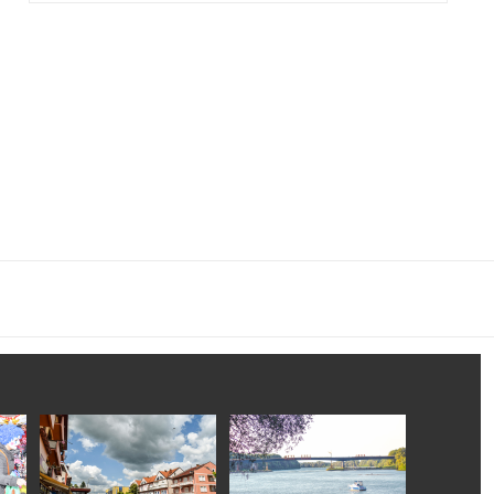
AHID-EF. FAZLOVIĆA
ES OSMANOVIĆ UPUTIO SAUČEŠĆE OBITELJIMA STRAD