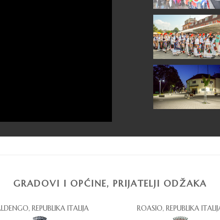
GRADOVI I OPĆINE, PRIJATELJI ODŽAKA
LDENGO, REPUBLIKA ITALIJA
ROASIO, REPUBLIKA ITALIJ