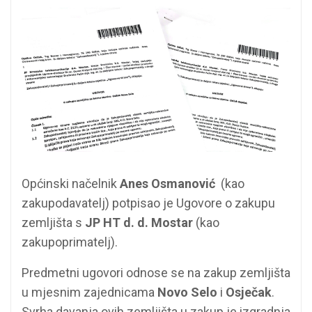
Općinski načelnik
Anes Osmanović
(kao
zakupodavatelj) potpisao je Ugovore o zakupu
zemljišta s
JP HT d. d. Mostar
(kao
zakupoprimatelj).
Predmetni ugovori odnose se na zakup zemljišta
u mjesnim zajednicama
Novo Selo
i
Osječak
.
Svrha davanja ovih zemljišta u zakup je izgradnja