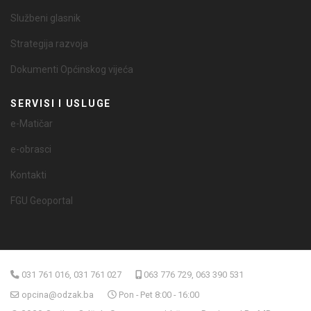
Službeni glasnik
Strategija razvoja
Dokumenti Općinskog vijeća
SERVISI I USLUGE
e-Matičar
e-obrasci
Kontakti
FGU Geoportal
031 761 016, 031 761 027
063 776 729, 063 390 531
opcina@odzak.ba
Pon - Pet 8:00 - 16:00