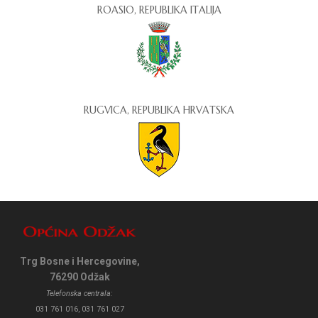
ROASIO, REPUBLIKA ITALIJA
RUGVICA, REPUBLIKA HRVATSKA
Trg Bosne i Hercegovine,
76290 Odžak
Telefonska centrala:
031 761 016, 031 761 027