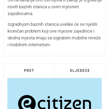
novih baznih stanica u ovim mjesnim
zajednicama.
Izgradnjom baznih stanica uvelike će se riješiti
kroničan problem koji ove mjesne zajednice i
okolna mjesta imaju sa signalom mobilne mreže
i mobilnim internetom.
PRETHODNI ČLANAK: POTPISAN UGOVOR O
SLJEDEĆI ČLANAK:
PRET
SLJEDEĆE