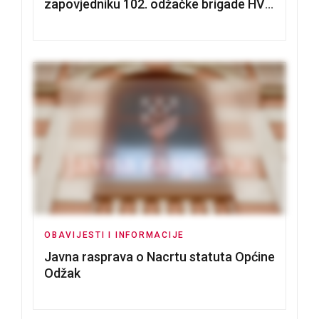
zapovjedniku 102. odžačke brigade HVO
Tomislavu Božiću
OBAVIJESTI I INFORMACIJE
Javna rasprava o Nacrtu statuta Općine
Odžak