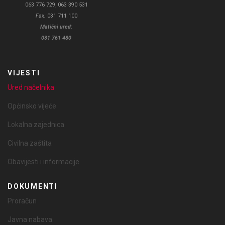
063 776 729, 063 390 531
Fax:
031 711 100
Matični ured:
031 761 480
VIJESTI
Ured načelnika
Općinsko vijeće
Lokalna zajednica
Civilna zaštita
Obavijesti i informacije
DOKUMENTI
Proračun
Javna nabava