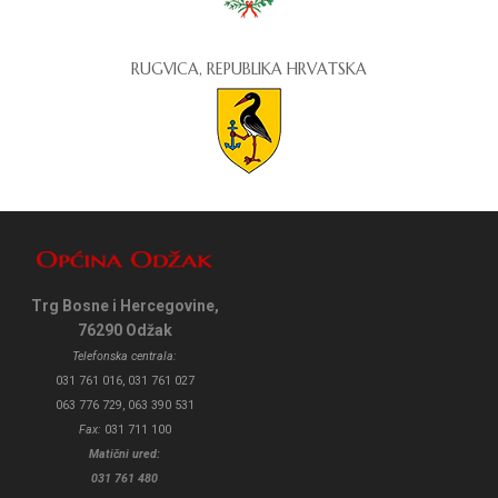
RUGVICA, REPUBLIKA HRVATSKA
Trg Bosne i Hercegovine,
76290 Odžak
Telefonska centrala:
031 761 016, 031 761 027
063 776 729, 063 390 531
Fax:
031 711 100
Matični ured:
031 761 480