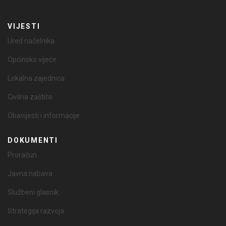
VIJESTI
Ured načelnika
Općinsko vijeće
Lokalna zajednica
Civilna zaštita
Obavijesti i informacije
DOKUMENTI
Proračun
Javna nabava
Službeni glasnik
Strategija razvoja