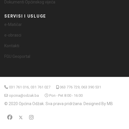
Dokumenti Općinskog vijeća
SERVISI I USLUGE
e-Matičar
e-obrasci
Kontakti
FGU Geoportal
031 761 016, 031 761 027
063 776 729, 063 390 531
opcina@odzak.ba
Pon - Pet 8:00 - 16:00
© 2020 Općina Odžak. Sva prava pridržana. Designed By MB