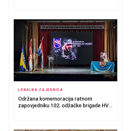
nadmetanja za dodjelu u zakup
poslovnih prostorija
LOKALNA ZAJEDNICA
Održana komemoracija ratnom
zapovjedniku 102. odžačke brigade HVO
Tomislavu Božiću