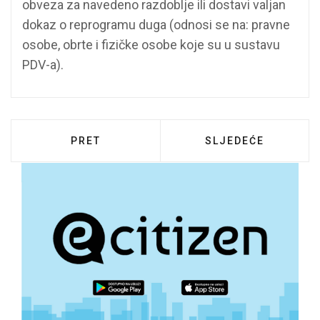
obveza za navedeno razdoblje ili dostavi valjan
dokaz o reprogramu duga (odnosi se na: pravne
osobe, obrte i fizičke osobe koje su u sustavu
PDV-a).
PRETHODNI ČLANAK: OBAVIJEST POLJOPR
SLJEDEĆI ČLANAK:
PRET
SLJEDEĆE