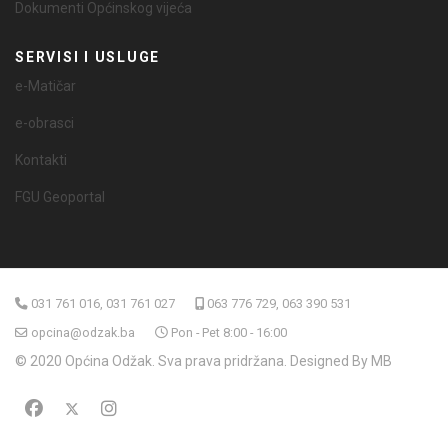
Dokumenti Općinskog vijeća
SERVISI I USLUGE
e-Matičar
e-obrasci
Kontakti
FGU Geoportal
031 761 016, 031 761 027
063 776 729, 063 390 531
opcina@odzak.ba
Pon - Pet 8:00 - 16:00
© 2020 Općina Odžak. Sva prava pridržana. Designed By MB