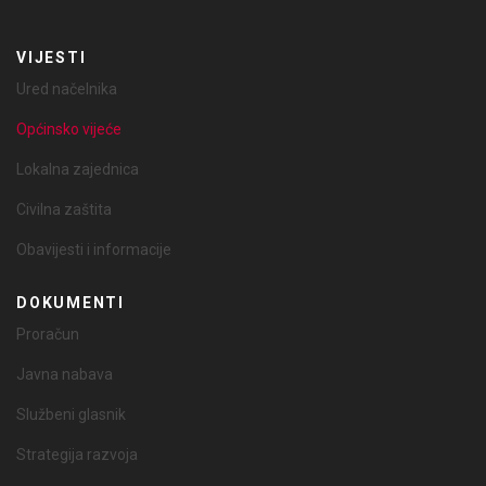
VIJESTI
Ured načelnika
Općinsko vijeće
Lokalna zajednica
Civilna zaštita
Obavijesti i informacije
DOKUMENTI
Proračun
Javna nabava
Službeni glasnik
Strategija razvoja