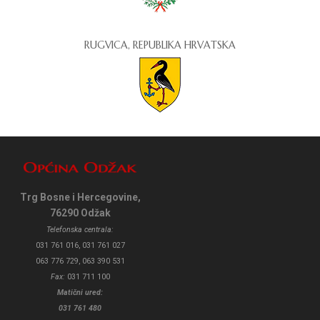
RUGVICA, REPUBLIKA HRVATSKA
Trg Bosne i Hercegovine,
76290 Odžak
Telefonska centrala:
031 761 016, 031 761 027
063 776 729, 063 390 531
Fax:
031 711 100
Matični ured:
031 761 480