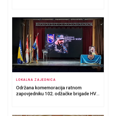
nadmetanja za dodjelu u zakup
poslovnih prostorija
LOKALNA ZAJEDNICA
Održana komemoracija ratnom
zapovjedniku 102. odžačke brigade HVO
Tomislavu Božiću