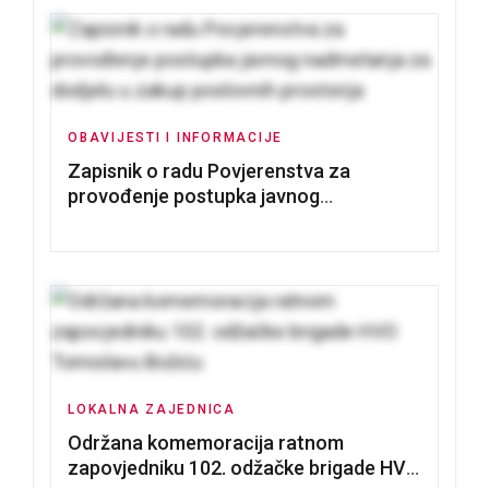
OBAVIJESTI I INFORMACIJE
Zapisnik o radu Povjerenstva za
provođenje postupka javnog
nadmetanja za dodjelu u zakup
poslovnih prostorija
LOKALNA ZAJEDNICA
Održana komemoracija ratnom
zapovjedniku 102. odžačke brigade HVO