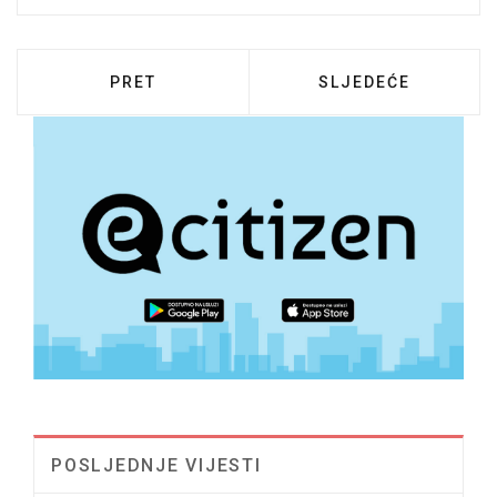
PRETHODNI ČLANAK: OPĆINSKO VIJEĆE O
SLJEDEĆI ČLANAK:
PRET
SLJEDEĆE
POSLJEDNJE VIJESTI