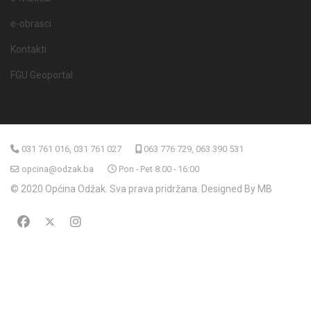
e-obrasci
Kontakti
FGU Geoportal
031 761 016, 031 761 027
063 776 729, 063 390 531
opcina@odzak.ba
Pon - Pet 8:00 - 16:00
© 2020 Općina Odžak. Sva prava pridržana. Designed By MB