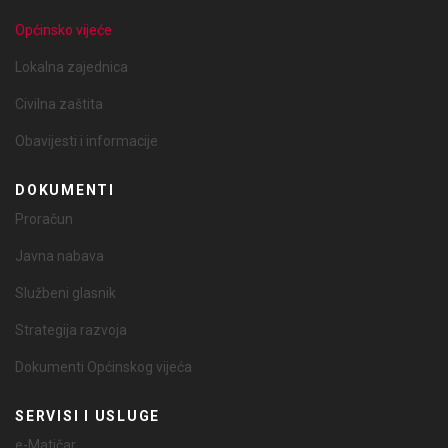
Općinsko vijeće
Lokalna zajednica
Civilna zaštita
Obavijesti i informacije
DOKUMENTI
Proračun
Javna nabava
Službeni glasnik
Strategija razvoja
Dokumenti Općinskog vijeća
SERVISI I USLUGE
e-Matičar