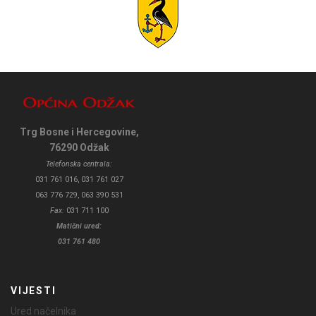
Trg Bosne i Hercegovine,
76290 Odžak
Telefonska centrala:
031 761 016, 031 761 027
063 776 729, 063 390 531
Fax:
031 711 100
Matični ured:
031 761 480
VIJESTI
Ured načelnika