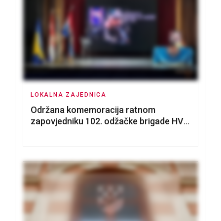
LOKALNA ZAJEDNICA
Održana komemoracija ratnom
zapovjedniku 102. odžačke brigade HVO
Tomislavu Božiću