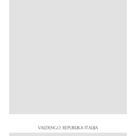
VALDENGO, REPUBLIKA ITALIJA
ROASIO, REPUBLIKA ITALIJA
RUGVICA, REPUBLIKA HRVATSKA