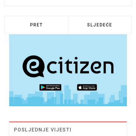
PRETHODNI ČLANAK: JAVNI POZIV ZA PR
SLJEDEĆI ČLANAK:
PRET
SLJEDEĆE
POSLJEDNJE VIJESTI