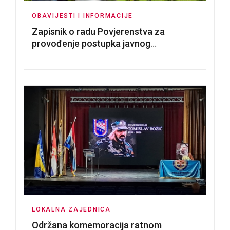
OBAVIJESTI I INFORMACIJE
Zapisnik o radu Povjerenstva za
provođenje postupka javnog
nadmetanja za dodjelu u zakup
poslovnih prostorija
LOKALNA ZAJEDNICA
Održana komemoracija ratnom