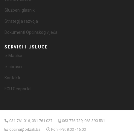
Službeni glasnik
Strategija razvoja
Dokumenti Općinskog vijeća
SERVISI I USLUGE
e-Matičar
e-obrasci
Kontakti
FGU Geoportal
031 761 016, 031 761 027
063 776 729, 063 390 531
opcina@odzak.ba
Pon - Pet 8:00 - 16:00