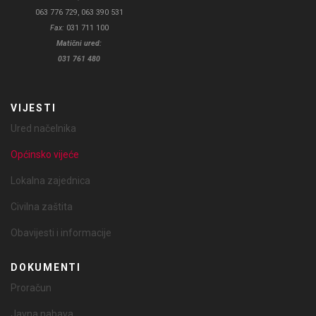
063 776 729, 063 390 531
Fax:
031 711 100
Matični ured:
031 761 480
VIJESTI
Ured načelnika
Općinsko vijeće
Lokalna zajednica
Civilna zaštita
Obavijesti i informacije
DOKUMENTI
Proračun
Javna nabava