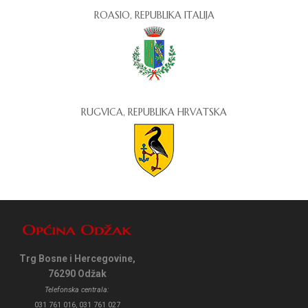
ROASIO, REPUBLIKA ITALIJA
RUGVICA, REPUBLIKA HRVATSKA
Trg Bosne i Hercegovine,
76290 Odžak
Telefonska centrala:
031 761 016, 031 761 027