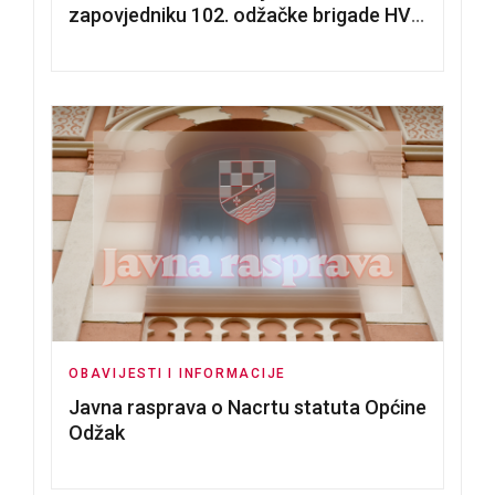
zapovjedniku 102. odžačke brigade HVO
Tomislavu Božiću
OBAVIJESTI I INFORMACIJE
Javna rasprava o Nacrtu statuta Općine
Odžak