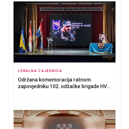
LOKALNA ZAJEDNICA
Održana komemoracija ratnom
zapovjedniku 102. odžačke brigade HVO
Tomislavu Božiću