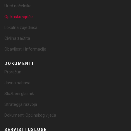
Ured načelnika
Općinsko vijeće
Lokalna zajednica
Civilna zaštita
Obavijesti i informacije
DOKUMENTI
Proračun
Javna nabava
Službeni glasnik
Strategija razvoja
Dokumenti Općinskog vijeća
SERVISI I USLUGE