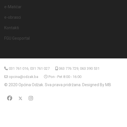
e-Matičar
e-obrasci
Kontakti
FGU Geoportal
031 761 016, 031 761 027
063 776 729, 063 390 531
opcina@odzak.ba
Pon - Pet 8:00 - 16:00
© 2020 Općina Odžak. Sva prava pridržana. Designed By MB