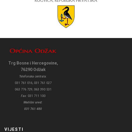
RUGVICA, REPUBLIKA HRVATSKA
Trg Bosne i Hercegovine,
76290 Odžak
Telefonska centrala:
031 761 016, 031 761 027
063 776 729, 063 390 531
Fax:
031 711 100
Matični ured:
031 761 480
VIJESTI