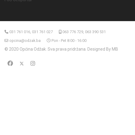
031 761 016, 031 761 027
063 776 729, 063 390 531
opcina@odzak.ba
Pon - Pet 8:00 - 16:00
© 2020 Općina Odžak. Sva prava pridržana. Designed By MB