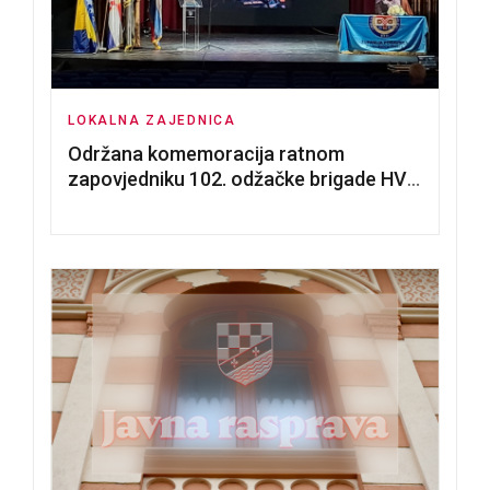
LOKALNA ZAJEDNICA
Održana komemoracija ratnom
zapovjedniku 102. odžačke brigade HVO
Tomislavu Božiću