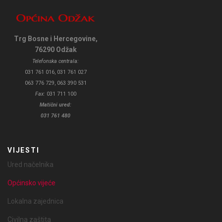
Trg Bosne i Hercegovine,
76290 Odžak
Telefonska centrala:
031 761 016, 031 761 027
063 776 729, 063 390 531
Fax:
031 711 100
Matični ured:
031 761 480
VIJESTI
Ured načelnika
Općinsko vijeće
Lokalna zajednica
Civilna zaštita