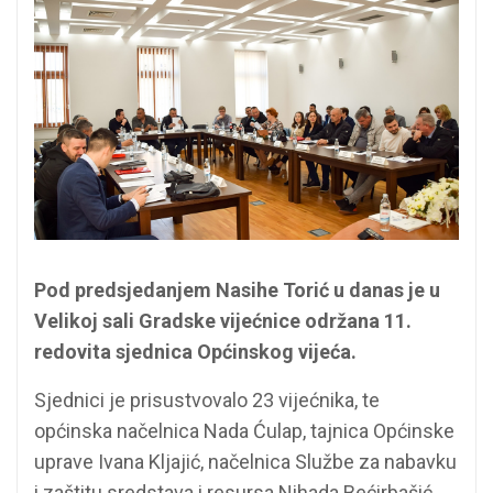
Pod predsjedanjem Nasihe Torić u danas je u
Velikoj sali Gradske vijećnice održana 11.
redovita sjednica Općinskog vijeća.
Sjednici je prisustvovalo 23 vijećnika, te
općinska načelnica Nada Ćulap, tajnica Općinske
uprave Ivana Kljajić, načelnica Službe za nabavku
i zaštitu sredstava i resursa Nihada Bećirbašić,