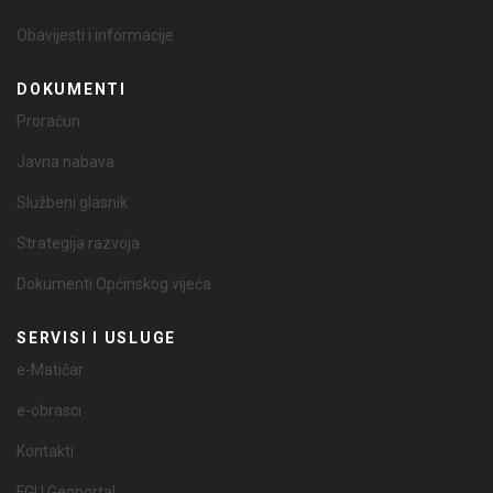
Obavijesti i informacije
DOKUMENTI
Proračun
Javna nabava
Službeni glasnik
Strategija razvoja
Dokumenti Općinskog vijeća
SERVISI I USLUGE
e-Matičar
e-obrasci
Kontakti
FGU Geoportal