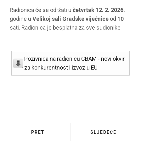
Radionica će se održati u
četvrtak 12. 2. 2026.
godine u
Velikoj sali Gradske vijećnice
od
10
sati. Radionica je besplatna za sve sudionike
Pozivnica na radionicu CBAM - novi okvir
za konkurentnost i izvoz u EU
PRETHODNI ČLANAK: POZIV ZA ASISTENTE
SLJEDEĆI ČLANAK:
PRET
SLJEDEĆE