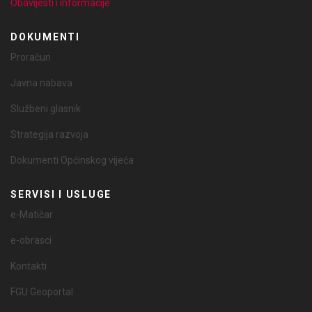
Obavijesti i informacije
DOKUMENTI
Proračun
Javna nabava
Službeni glasnik
Strategija razvoja
Dokumenti Općinskog vijeća
SERVISI I USLUGE
e-Matičar
e-obrasci
Kontakti
FGU Geoportal