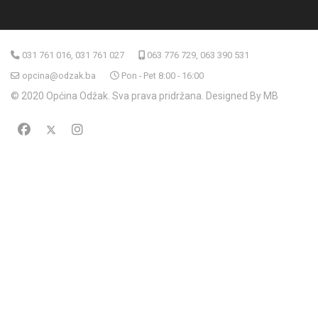
031 761 016, 031 761 027
063 776 729, 063 390 531
opcina@odzak.ba
Pon - Pet 8:00 - 16:00
© 2020 Općina Odžak. Sva prava pridržana. Designed By MB