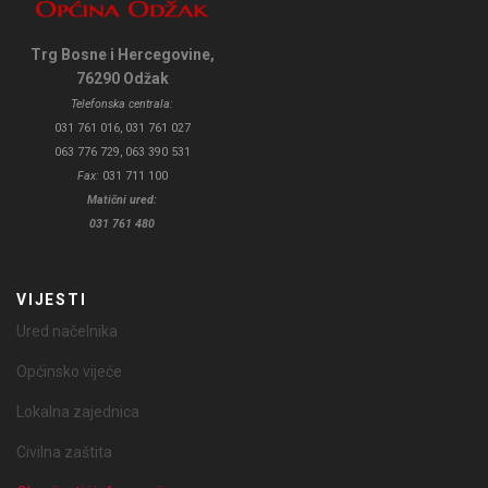
Trg Bosne i Hercegovine,
76290 Odžak
Telefonska centrala:
031 761 016, 031 761 027
063 776 729, 063 390 531
Fax:
031 711 100
Matični ured:
031 761 480
VIJESTI
Ured načelnika
Općinsko vijeće
Lokalna zajednica
Civilna zaštita