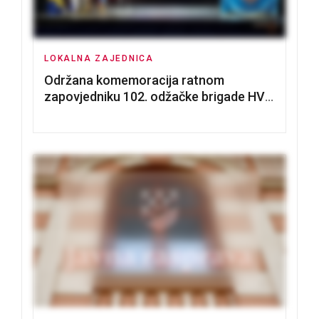
LOKALNA ZAJEDNICA
Održana komemoracija ratnom
zapovjedniku 102. odžačke brigade HVO
Tomislavu Božiću