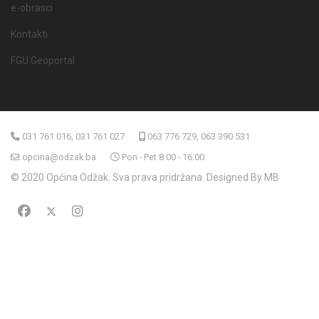
e-obrasci
Kontakti
FGU Geoportal
031 761 016, 031 761 027
063 776 729, 063 390 531
opcina@odzak.ba
Pon - Pet 8:00 - 16:00
© 2020 Općina Odžak. Sva prava pridržana. Designed By MB