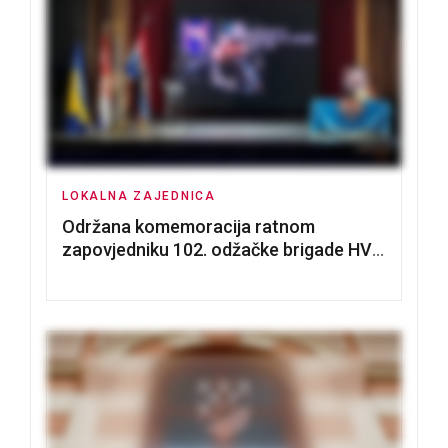
LOKALNA ZAJEDNICA
Održana komemoracija ratnom
zapovjedniku 102. odžačke brigade HVO
Tomislavu Božiću