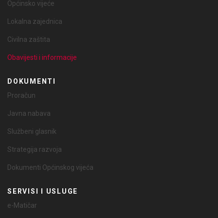
Općinsko vijeće
Lokalna zajednica
Civilna zaštita
Obavijesti i informacije
DOKUMENTI
Proračun
Javna nabava
Službeni glasnik
Strategija razvoja
Dokumenti Općinskog vijeća
SERVISI I USLUGE
e-Matičar