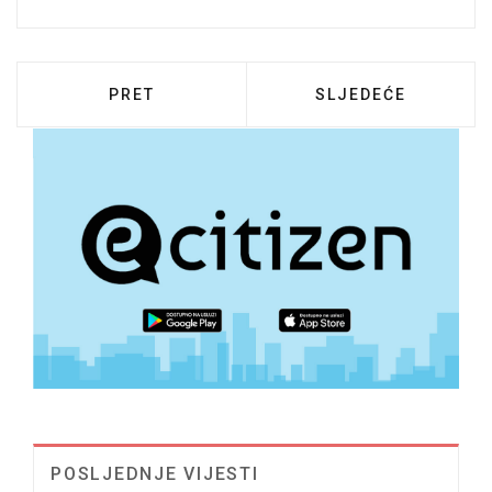
PRETHODNI ČLANAK: OBAVIJEST O NERA
SLJEDEĆI ČLANAK:
PRET
SLJEDEĆE
POSLJEDNJE VIJESTI