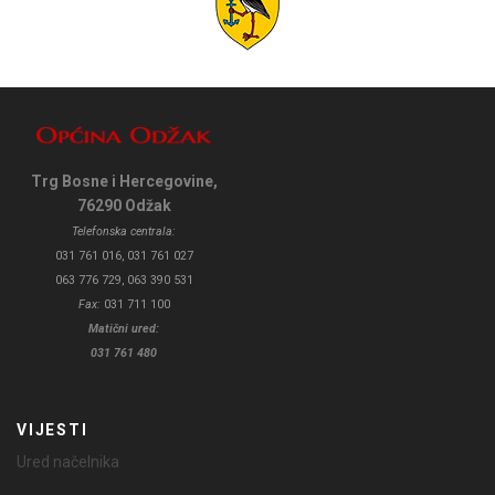
Trg Bosne i Hercegovine,
76290 Odžak
Telefonska centrala:
031 761 016, 031 761 027
063 776 729, 063 390 531
Fax:
031 711 100
Matični ured:
031 761 480
VIJESTI
Ured načelnika