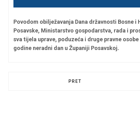
Povodom obilježavanja Dana državnosti Bosne i 
Posavske, Ministarstvo gospodarstva, rada i pr
sva tijela uprave, poduzeća i druge pravne osobe 
godine neradni dan u Županiji Posavskoj.
PRETHODNI ČLANAK: OBAVJ
PRET