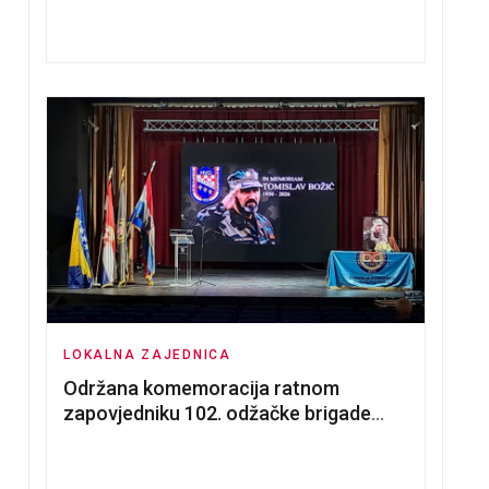
nadmetanja za dodjelu u zakup
poslovnih prostorija
 RAZVOJ MLADIH KULT OBJAVIO JAVNI POZIV STANOV
LOKALNA ZAJEDNICA
Održana komemoracija ratnom
zapovjedniku 102. odžačke brigade
HVO Tomislavu Božiću