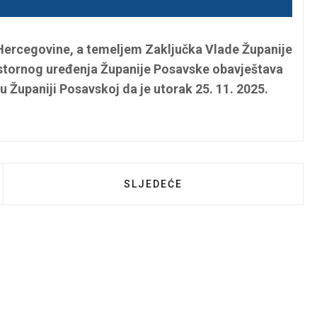
Hercegovine, a temeljem Zaključka Vlade Županije
ostornog uređenja Županije Posavske obavještava
u Županiji Posavskoj da je utorak 25. 11. 2025.
EŠTENJE I POZIV ZA ISKAZ INTERESA
SLJEDEĆI ČLANAK: INSTITUT ZA
SLJEDEĆE