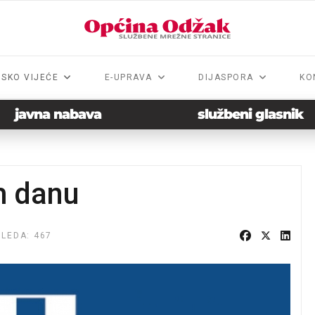
NSKO VIJEĆE
E-UPRAVA
DIJASPORA
KO
javna nabava
službeni glasnik
m danu
LEDA: 467