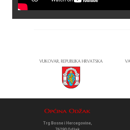
VUKOVAR, REPUBLIKA HRVATSKA
VA
Trg Bosne i Hercegovine,
76290 Odžak