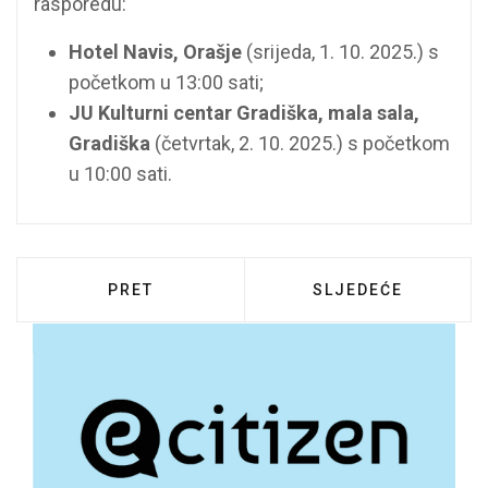
rasporedu:
Hotel Navis, Orašje
(srijeda, 1. 10. 2025.) s
početkom u 13:00 sati;
JU Kulturni centar Gradiška, mala sala,
Gradiška
(četvrtak, 2. 10. 2025.) s početkom
u 10:00 sati.
PRETHODNI ČLANAK: PRIOPĆENJE ZA JA
SLJEDEĆI ČLANAK:
PRET
SLJEDEĆE