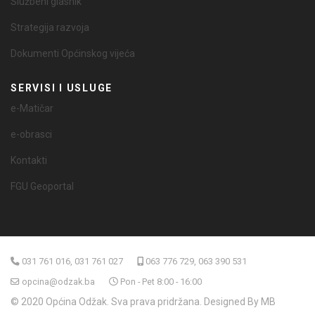
Službeni glasnik
Strategija razvoja
Dokumenti Općinskog vijeća
SERVISI I USLUGE
e-Matičar
e-obrasci
Kontakti
FGU Geoportal
031 761 016, 031 761 027
063 776 729, 063 390 531
opcina@odzak.ba
Pon - Pet 8:00 - 16:00
© 2020 Općina Odžak. Sva prava pridržana. Designed By MB