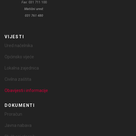
Fax:
031 711 100
Matični ured:
031 761 480
VIJESTI
Ured načelnika
Općinsko vijeće
Lokalna zajednica
Civilna zaštita
Obavijesti i informacije
DOKUMENTI
Proračun
Javna nabava