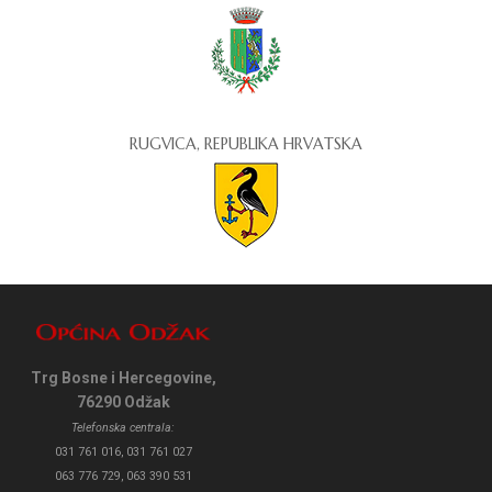
RUGVICA, REPUBLIKA HRVATSKA
Trg Bosne i Hercegovine,
76290 Odžak
Telefonska centrala:
031 761 016, 031 761 027
063 776 729, 063 390 531