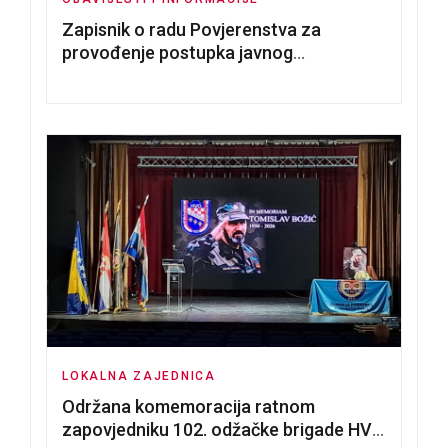
Zapisnik o radu Povjerenstva za
provođenje postupka javnog
nadmetanja za dodjelu u zakup
poslovnih prostorija
LOKALNA ZAJEDNICA
Održana komemoracija ratnom
zapovjedniku 102. odžačke brigade HVO