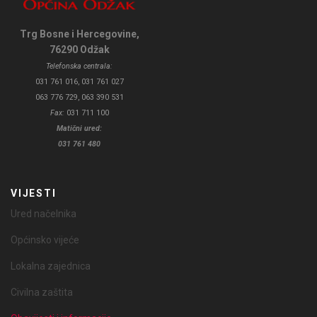
Trg Bosne i Hercegovine,
76290 Odžak
Telefonska centrala:
031 761 016, 031 761 027
063 776 729, 063 390 531
Fax:
031 711 100
Matični ured:
031 761 480
VIJESTI
Ured načelnika
Općinsko vijeće
Lokalna zajednica
Civilna zaštita