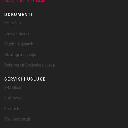
Obavijesti i informacije
DOKUMENTI
Proračun
Javna nabava
Službeni glasnik
Strategija razvoja
Dokumenti Općinskog vijeća
SERVISI I USLUGE
e-Matičar
e-obrasci
Kontakti
FGU Geoportal