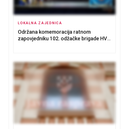
LOKALNA ZAJEDNICA
Održana komemoracija ratnom
zapovjedniku 102. odžačke brigade HVO
Tomislavu Božiću