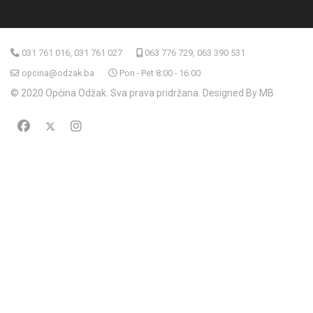
031 761 016, 031 761 027
063 776 729, 063 390 531
opcina@odzak.ba
Pon - Pet 8:00 - 16:00
© 2020 Općina Odžak. Sva prava pridržana. Designed By MB