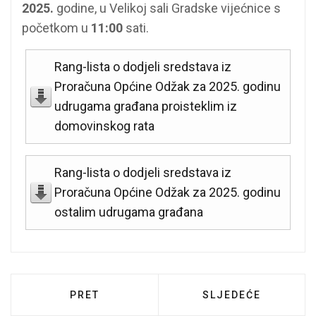
2025.
godine, u Velikoj sali Gradske vijećnice s
početkom u
11:00
sati.
Rang-lista o dodjeli sredstava iz
Proračuna Općine Odžak za 2025. godinu
udrugama građana proisteklim iz
domovinskog rata
Rang-lista o dodjeli sredstava iz
Proračuna Općine Odžak za 2025. godinu
ostalim udrugama građana
PRETHODNI ČLANAK: OBAVIJEST O NERA
SLJEDEĆI ČLANAK:
PRET
SLJEDEĆE