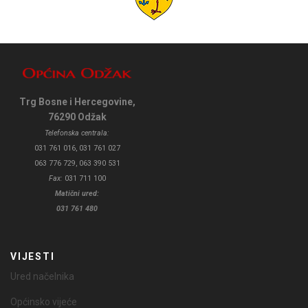
Trg Bosne i Hercegovine,
76290 Odžak
Telefonska centrala:
031 761 016, 031 761 027
063 776 729, 063 390 531
Fax:
031 711 100
Matični ured:
031 761 480
VIJESTI
Ured načelnika
Općinsko vijeće