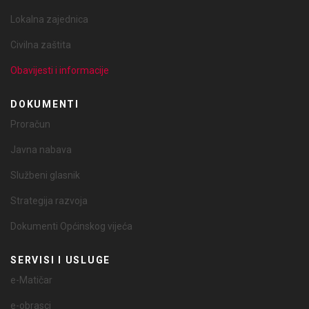
Lokalna zajednica
Civilna zaštita
Obavijesti i informacije
DOKUMENTI
Proračun
Javna nabava
Službeni glasnik
Strategija razvoja
Dokumenti Općinskog vijeća
SERVISI I USLUGE
e-Matičar
e-obrasci