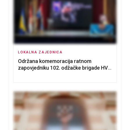
LOKALNA ZAJEDNICA
Održana komemoracija ratnom
zapovjedniku 102. odžačke brigade HVO
Tomislavu Božiću