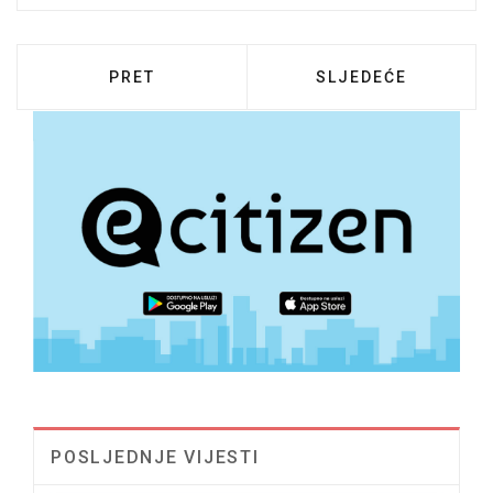
PRETHODNI ČLANAK: OBAVIJEST O ZAPR
SLJEDEĆI ČLANAK:
PRET
SLJEDEĆE
POSLJEDNJE VIJESTI