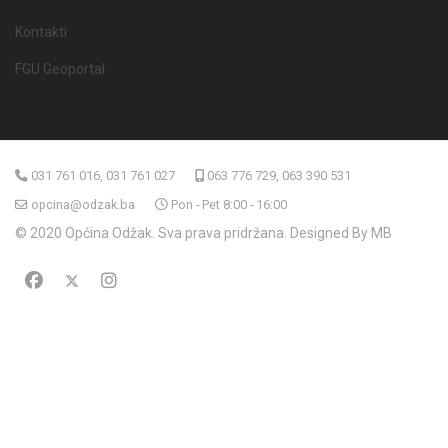
Kontakti
FGU Geoportal
031 761 016, 031 761 027
063 776 729, 063 390 531
opcina@odzak.ba
Pon - Pet 8:00 - 16:00
© 2020 Općina Odžak. Sva prava pridržana. Designed By MB