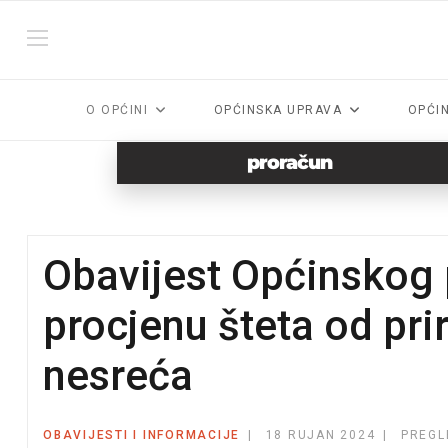
O OPĆINI
OPĆINSKA UPRAVA
OPĆI
proračun
Obavijest Općinskog 
procjenu šteta od pri
nesreća
OBAVIJESTI I INFORMACIJE
18 RUJAN 2024
PREGL