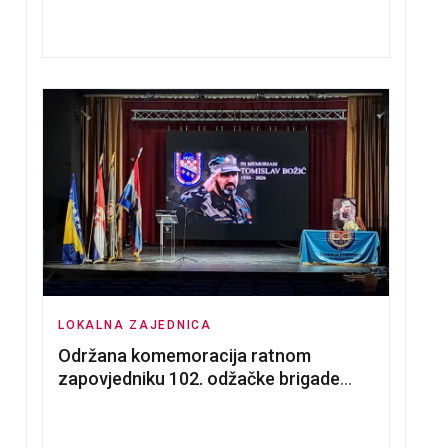
nadmetanja za dodjelu u zakup
poslovnih prostorija
LOKALNA ZAJEDNICA
Održana komemoracija ratnom
zapovjedniku 102. odžačke brigade
HVO Tomislavu Božiću