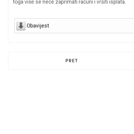
toga više se neće zaprimati računi i vršiti isplata.
Obavijest
PRETHODNI ČLANAK: OBAVI
PRET