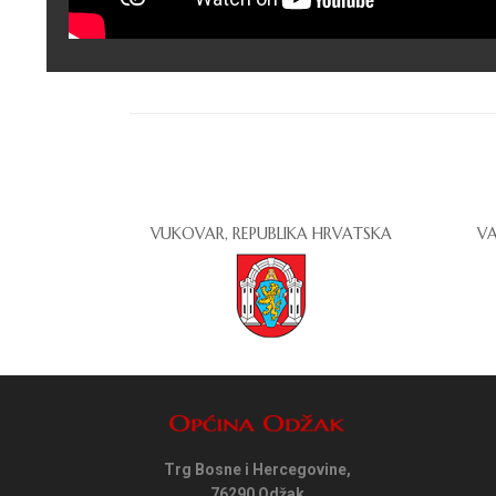
VUKOVAR, REPUBLIKA HRVATSKA
VA
Trg Bosne i Hercegovine,
76290 Odžak