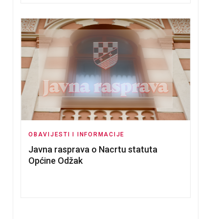
 ODŽAK
O NERADNOM DANU
OBAVIJESTI I INFORMACIJE
Javna rasprava o Nacrtu statuta
Općine Odžak