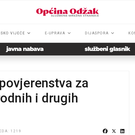
NSKO VIJEĆE
E-UPRAVA
DIJASPORA
KO
javna nabava
službeni glasnik
povjerenstva za
rodnih i drugih
EDA: 1219