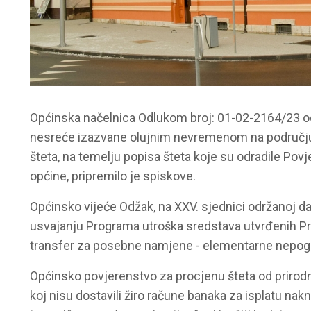
Općinska načelnica Odlukom broj: 01-02-2164/23 od 
nesreće izazvane olujnim nevremenom na području
šteta, na temelju popisa šteta koje su odradile P
općine, pripremilo je spiskove.
Općinsko vijeće Odžak, na XXV. sjednici održanoj dan
usvajanju Programa utroška sredstava utvrđenih Pr
transfer za posebne namjene - elementarne nepog
Općinsko povjerenstvo za procjenu šteta od prirod
koj nisu dostavili žiro račune banaka za isplatu nak