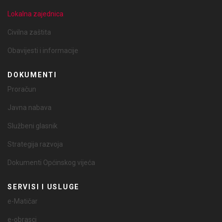
Lokalna zajednica
Civilna zaštita
Obavijesti i informacije
DOKUMENTI
Proračun
Javna nabava
Službeni glasnik
Strategija razvoja
Dokumenti Općinskog vijeća
SERVISI I USLUGE
e-Matičar
e-obrasci