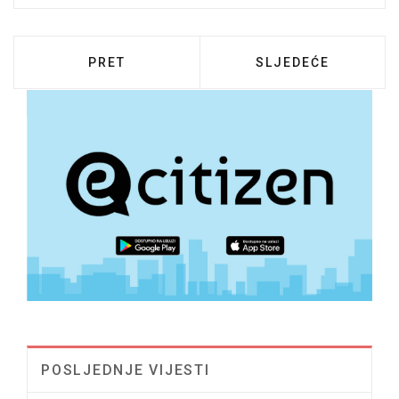
PRETHODNI ČLANAK: PRIJEM ZA NAŠE NA
SLJEDEĆI ČLANAK:
PRET
SLJEDEĆE
POSLJEDNJE VIJESTI