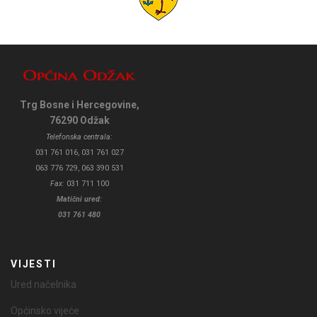
Trg Bosne i Hercegovine,
76290 Odžak
Telefonska centrala:
031 761 016, 031 761 027
063 776 729, 063 390 531
Fax:
031 711 100
Matični ured:
031 761 480
VIJESTI
Ured načelnika
Općinsko vijeće