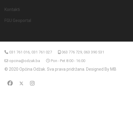
Kontakti
FGU Geoportal
031 761 016, 031 761 027
063 776 729, 063 390 531
opcina@odzak.ba
Pon - Pet 8:00 - 16:00
© 2020 Općina Odžak. Sva prava pridržana. Designed By MB