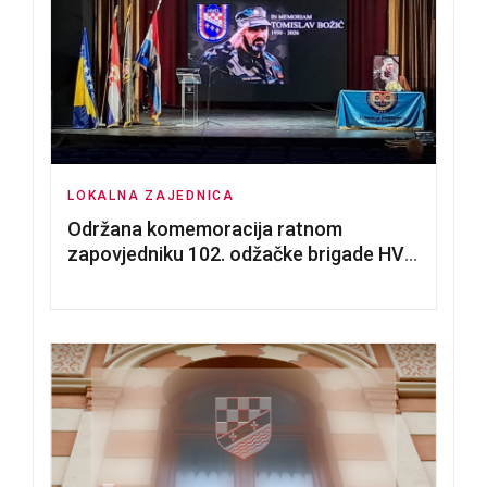
LOKALNA ZAJEDNICA
Održana komemoracija ratnom
zapovjedniku 102. odžačke brigade HVO
Tomislavu Božiću