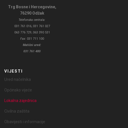
Trg Bosne i Hercegovine,
76290 Odžak
Telefonska centrala:
031 761 016, 031 761 027
063 776 729, 063 390 531
Fax:
031 711 100
Matični ured:
031 761 480
VIJESTI
Ured načelnika
Općinsko vijeće
Lokalna zajednica
Civilna zaštita
Obavijesti i informacije