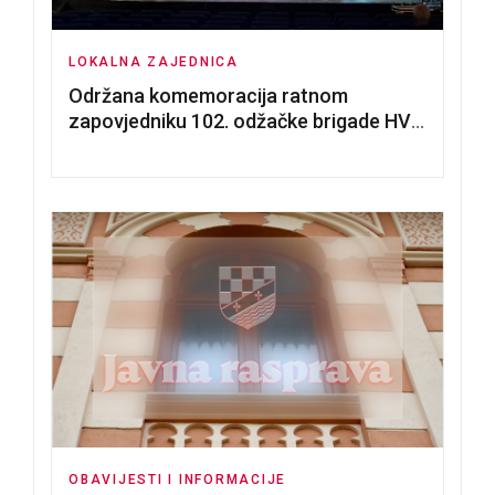
LOKALNA ZAJEDNICA
Održana komemoracija ratnom
zapovjedniku 102. odžačke brigade HVO
Tomislavu Božiću
OBAVIJESTI I INFORMACIJE