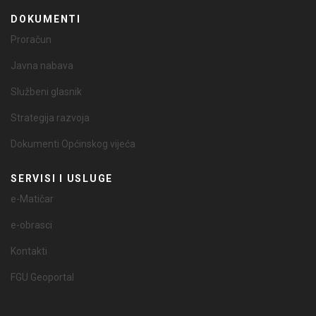
DOKUMENTI
Proračun
Javna nabava
Službeni glasnik
Strategija razvoja
Dokumenti Općinskog vijeća
SERVISI I USLUGE
e-Matičar
e-obrasci
Kontakti
FGU Geoportal