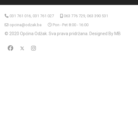
031 761 016, 031 761 027
063 776 729, 063 390 531
opcina@odzak.ba
Pon - Pet 8:00 - 16:00
© 2020 Općina Odžak. Sva prava pridržana. Designed By MB