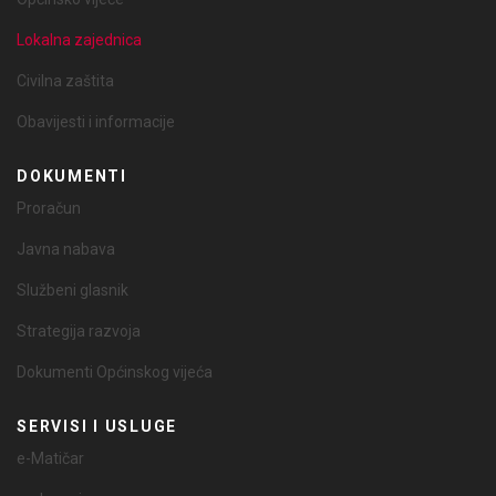
Lokalna zajednica
Civilna zaštita
Obavijesti i informacije
DOKUMENTI
Proračun
Javna nabava
Službeni glasnik
Strategija razvoja
Dokumenti Općinskog vijeća
SERVISI I USLUGE
e-Matičar