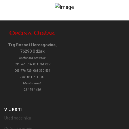
Trg Bosne i Hercegovine,
76290 Odžak
Telefonska centrala:
031 761 016, 031 761 027
063 776 729, 063 390 531
Fax:
031 711 100
Matični ured:
031 761 480
VIJESTI
Ured načelnika
Općinsko vijeće