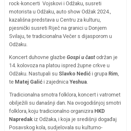
rock-koncerti Vojskovi i Odžaku, susreti
motorista u Odžaku, auto show Odžak 2024.,
kazališna predstava u Centru za kulturu,
pjesnički susreti Riječ na granici u Donjem
Svilaju, te tradicionalna Večer s dijasporom u
Odžaku.
Koncert duhovne glazbe
Gospi u čast
održan je
14. kolovoza na platou ispred župne crkve u
Odžaku. Nastupali su
Slavko Nedić
i grupa
Rim
,
te
Matej Galić
i zajednica
Yeshua
.
Tradicionalna smotra folklora, koncert i vatromet
obilježili su današnji dan. Na ovogodišnjoj smotri
folklora, koju tradicionalno organizira
HKD
Napredak
iz Odžaka, i koja je središnji događaj
Posavskog kola, sudjelovala su kulturno-