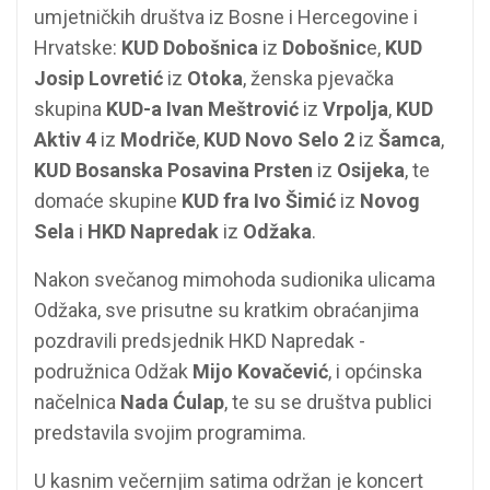
umjetničkih društva iz Bosne i Hercegovine i
Hrvatske:
KUD Dobošnica
iz
Dobošnic
e,
KUD
Josip Lovretić
iz
Otoka
, ženska pjevačka
skupina
KUD-a Ivan Meštrović
iz
Vrpolja
,
KUD
Aktiv 4
iz
Modriče
,
KUD Novo Selo 2
iz
Šamca
,
KUD Bosanska Posavina Prsten
iz
Osijeka
, te
domaće skupine
KUD fra Ivo Šimić
iz
Novog
Sela
i
HKD Napredak
iz
Odžaka
.
Nakon svečanog mimohoda sudionika ulicama
Odžaka, sve prisutne su kratkim obraćanjima
pozdravili predsjednik HKD Napredak -
podružnica Odžak
Mijo Kovačević
, i općinska
načelnica
Nada Ćulap
, te su se društva publici
predstavila svojim programima.
U kasnim večernjim satima održan je koncert