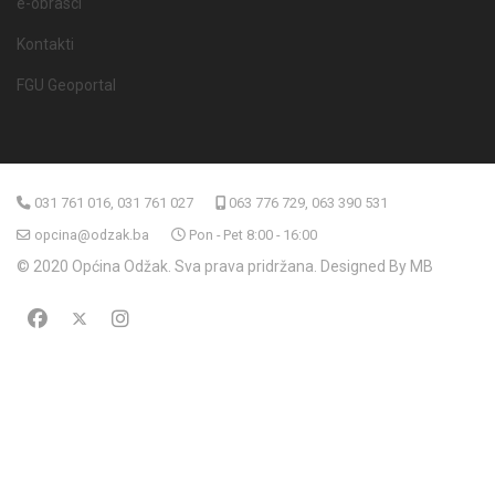
e-obrasci
Kontakti
FGU Geoportal
031 761 016, 031 761 027
063 776 729, 063 390 531
opcina@odzak.ba
Pon - Pet 8:00 - 16:00
© 2020 Općina Odžak. Sva prava pridržana. Designed By MB