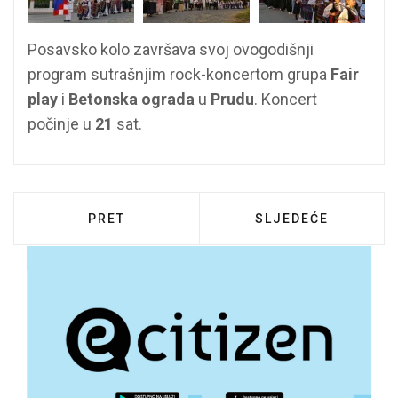
Posavsko kolo završava svoj ovogodišnji
program sutrašnjim rock-koncertom grupa
Fair
play
i
Betonska ograda
u
Prudu
. Koncert
počinje u
21
sat.
PRETHODNI ČLANAK: PRORAČUN GRAĐANA 
SLJEDEĆI ČLANAK:
PRET
SLJEDEĆE