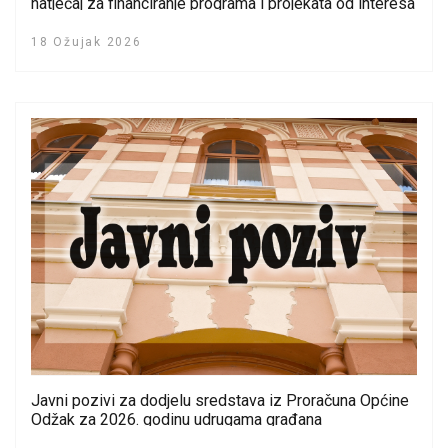
natječaj za financiranje programa i projekata od interesa
za hrvatski narod u BiH za 2026. godinu
18 Ožujak 2026
Javni pozivi za dodjelu sredstava iz Proračuna Općine
Odžak za 2026. godinu udrugama građana