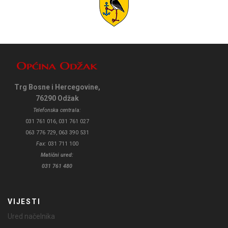
Trg Bosne i Hercegovine,
76290 Odžak
Telefonska centrala:
031 761 016, 031 761 027
063 776 729, 063 390 531
Fax:
031 711 100
Matični ured:
031 761 480
VIJESTI
Ured načelnika