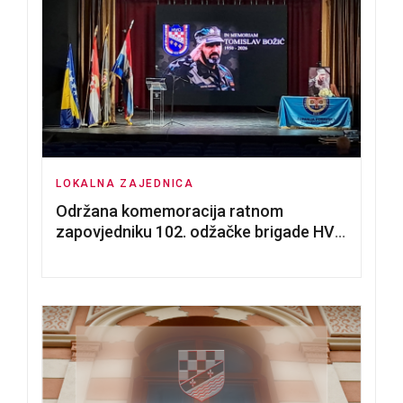
LOKALNA ZAJEDNICA
Održana komemoracija ratnom
zapovjedniku 102. odžačke brigade HVO
Tomislavu Božiću