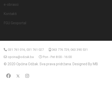
e-obrasci
Kontakti
FGU Geoportal
031 761 016, 031 761 027
063 776 729, 063 390 531
opcina@odzak.ba
Pon - Pet 8:00 - 16:00
© 2020 Općina Odžak. Sva prava pridržana. Designed By MB