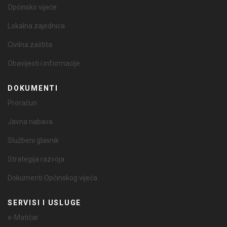
Općinsko vijeće
Lokalna zajednica
Civilna zaštita
Obavijesti i informacije
DOKUMENTI
Proračun
Javna nabava
Službeni glasnik
Strategija razvoja
Dokumenti Općinskog vijeća
SERVISI I USLUGE
e-Matičar