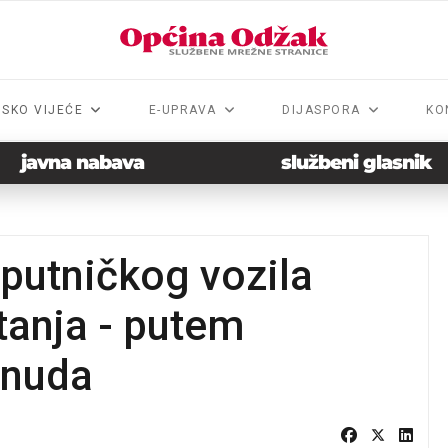
NSKO VIJEĆE
E-UPRAVA
DIJASPORA
KO
javna nabava
službeni glasnik
 putničkog vozila
anja - putem
onuda