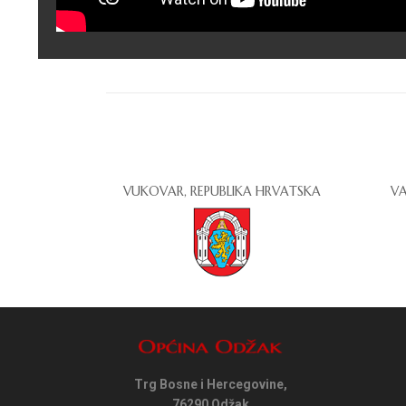
VUKOVAR, REPUBLIKA HRVATSKA
VA
Trg Bosne i Hercegovine,
76290 Odžak