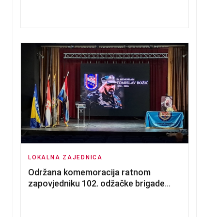
nadmetanja za dodjelu u zakup
poslovnih prostorija
LOKALNA ZAJEDNICA
Održana komemoracija ratnom
zapovjedniku 102. odžačke brigade
HVO Tomislavu Božiću