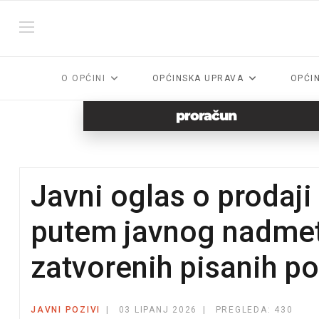
O OPĆINI
OPĆINSKA UPRAVA
OPĆI
proračun
Javni oglas o prodaji
putem javnog nadmet
zatvorenih pisanih p
JAVNI POZIVI
03 LIPANJ 2026
PREGLEDA: 430