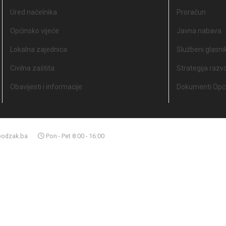
Ured načelnika
Proračun
Općinsko vijeće
Javna nabava
Lokalna zajednica
Službeni glasni
Civilna zaštita
Strategija razv
Obavijesti i informacije
Dokumenti Opći
odzak.ba
Pon - Pet 8:00 - 16:00