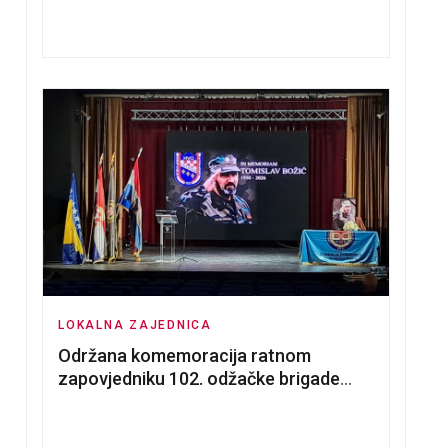
nadmetanja za dodjelu u zakup
poslovnih prostorija
LOKALNA ZAJEDNICA
Održana komemoracija ratnom
zapovjedniku 102. odžačke brigade
HVO Tomislavu Božiću