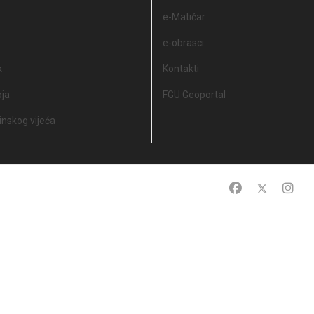
e-Matičar
e-obrasci
k
Kontakti
oja
FGU Geoportal
nskog vijeća