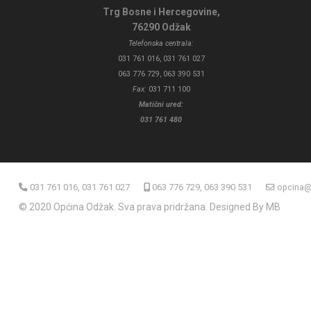
Trg Bosne i Hercegovine,
76290 Odžak
Telefonska centrala:
031 761 016, 031 761 027
063 776 729, 063 390 531
Fax:
031 711 100
Matični ured:
031 761 480
031 761 016, 031 761 027
063 776 729, 063 390 531
opcina@
© 2020 Općina Odžak. Sva prava pridržana. Designed By MB