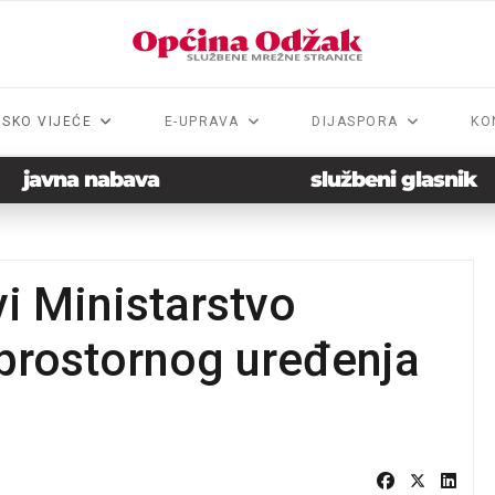
NSKO VIJEĆE
E-UPRAVA
DIJASPORA
KO
javna nabava
službeni glasnik
vi Ministarstvo
 prostornog uređenja