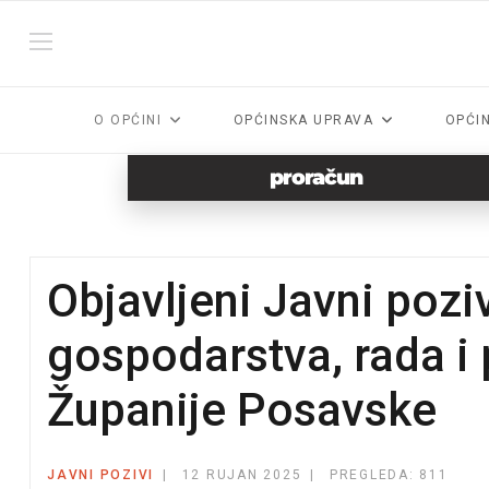
O OPĆINI
OPĆINSKA UPRAVA
OPĆI
proračun
Objavljeni Javni pozi
gospodarstva, rada i
Županije Posavske
JAVNI POZIVI
12 RUJAN 2025
PREGLEDA: 811