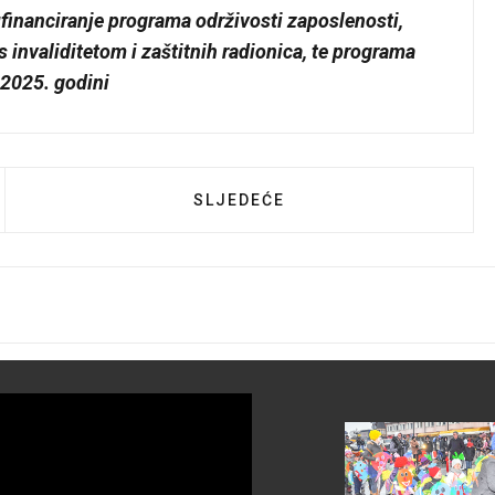
ufinanciranje programa održivosti zaposlenosti,
 invaliditetom i zaštitnih radionica, te programa
 2025. godini
I VRTIĆ PAOLE CERUETO OBJAVIO JAVNI NATJEČAJ Z
SLJEDEĆI ČLANAK: JAVNI POZIV
SLJEDEĆE