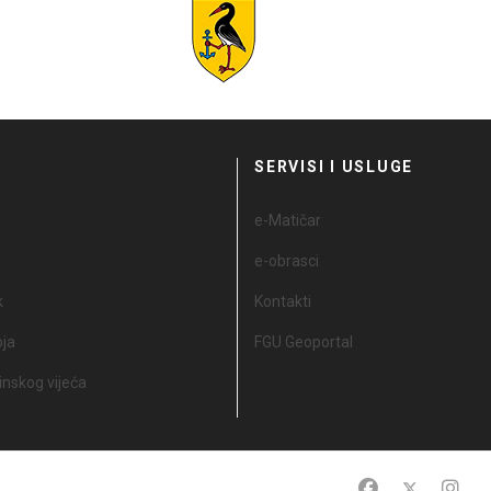
I
SERVISI I USLUGE
e-Matičar
e-obrasci
k
Kontakti
oja
FGU Geoportal
nskog vijeća