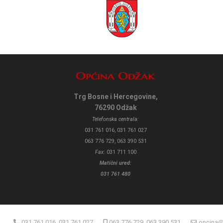
Trg Bosne i Hercegovine,
76290 Odžak
Telefonska centrala:
031 761 016, 031 761 027
063 776 729, 063 390 531
Fax:
031 711 100
Matični ured:
031 761 480
031 761 016, 031 761 027
063 776 729, 063 390 531
opcina@