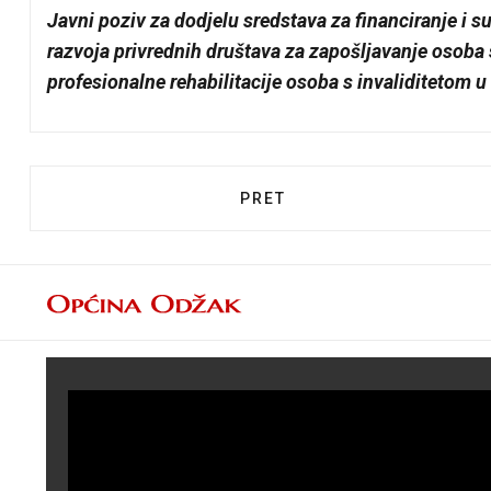
Javni poziv za dodjelu sredstava za financiranje i s
razvoja privrednih društava za zapošljavanje osoba s
profesionalne rehabilitacije osoba s invaliditetom u
PRETHODNI ČLANAK: DJEČJ
PRET