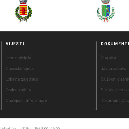
VIJESTI
DOKUMENT
Ured načelnika
Proračun
Općinsko vijeće
Javna nabava
Lokalna zajednica
Službeni glasni
Civilna zaštita
Strategija razv
Obavijesti i informacije
Dokumenti Opći
odzak.ba
Pon - Pet 8:00 - 16:00