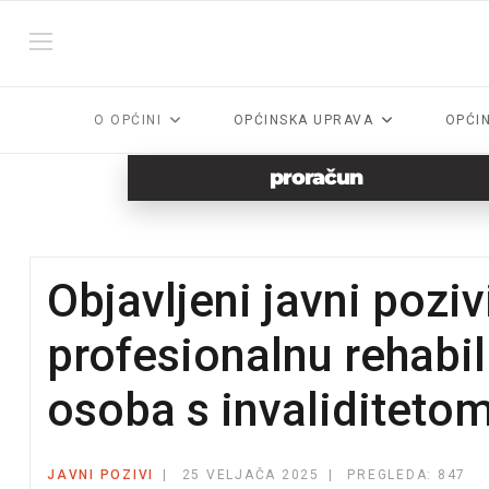
O OPĆINI
OPĆINSKA UPRAVA
OPĆI
proračun
Objavljeni javni pozi
profesionalnu rehabil
osoba s invaliditeto
JAVNI POZIVI
25 VELJAČA 2025
PREGLEDA: 847