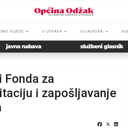
NSKO VIJEĆE
E-UPRAVA
DIJASPORA
KO
javna nabava
službeni glasnik
vi Fonda za
itaciju i zapošljavanje
m