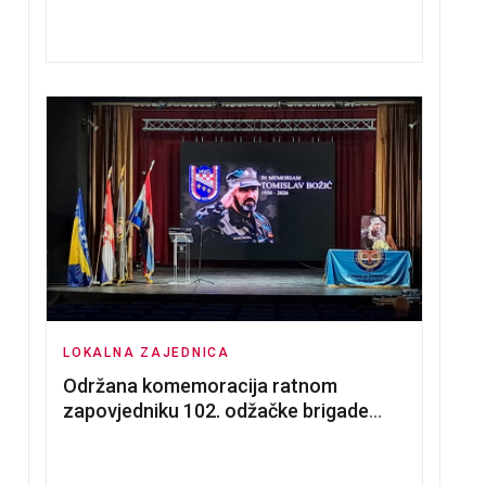
nadmetanja za dodjelu u zakup
poslovnih prostorija
LOKALNA ZAJEDNICA
Održana komemoracija ratnom
zapovjedniku 102. odžačke brigade
HVO Tomislavu Božiću