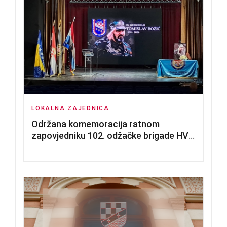
LOKALNA ZAJEDNICA
Održana komemoracija ratnom
zapovjedniku 102. odžačke brigade HVO
Tomislavu Božiću