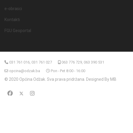
e-obrasci
Kontakti
FGU Geoportal
031 761 016, 031 761 027
063 776 729, 063 390 531
opcina@odzak.ba
Pon - Pet 8:00 - 16:00
© 2020 Općina Odžak. Sva prava pridržana. Designed By MB