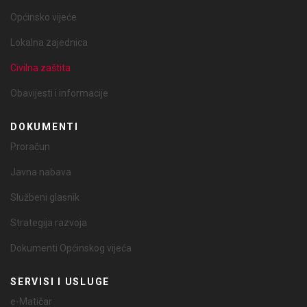
Općinsko vijeće
Lokalna zajednica
Civilna zaštita
Obavijesti i informacije
DOKUMENTI
Proračun
Javna nabava
Službeni glasnik
Strategija razvoja
Dokumenti Općinskog vijeća
SERVISI I USLUGE
e-Matičar