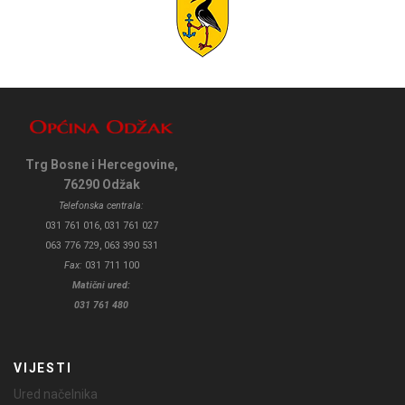
Trg Bosne i Hercegovine,
76290 Odžak
Telefonska centrala:
031 761 016, 031 761 027
063 776 729, 063 390 531
Fax:
031 711 100
Matični ured:
031 761 480
VIJESTI
Ured načelnika