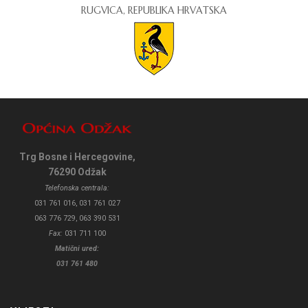
RUGVICA, REPUBLIKA HRVATSKA
Trg Bosne i Hercegovine,
76290 Odžak
Telefonska centrala:
031 761 016, 031 761 027
063 776 729, 063 390 531
Fax:
031 711 100
Matični ured:
031 761 480