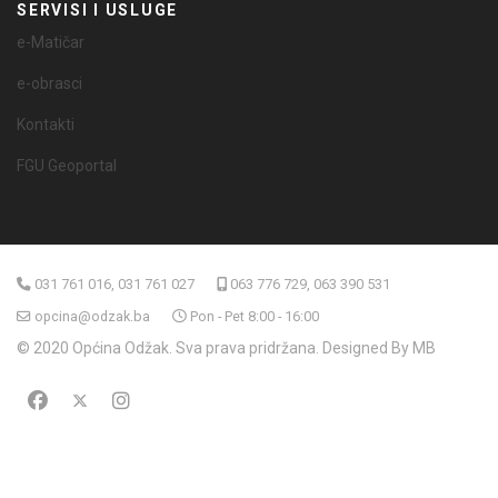
SERVISI I USLUGE
e-Matičar
e-obrasci
Kontakti
FGU Geoportal
031 761 016, 031 761 027
063 776 729, 063 390 531
opcina@odzak.ba
Pon - Pet 8:00 - 16:00
© 2020 Općina Odžak. Sva prava pridržana. Designed By MB