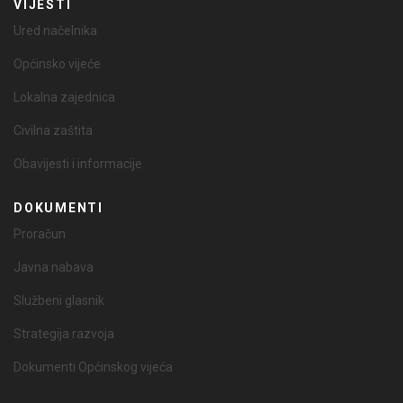
VIJESTI
Ured načelnika
Općinsko vijeće
Lokalna zajednica
Civilna zaštita
Obavijesti i informacije
DOKUMENTI
Proračun
Javna nabava
Službeni glasnik
Strategija razvoja
Dokumenti Općinskog vijeća