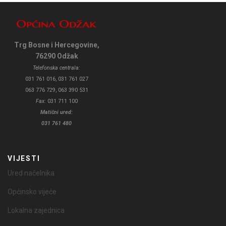
Trg Bosne i Hercegovine,
76290 Odžak
Telefonska centrala:
031 761 016, 031 761 027
063 776 729, 063 390 531
Fax:
031 711 100
Matični ured:
031 761 480
VIJESTI
Ured načelnika
Općinsko vijeće
Lokalna zajednica