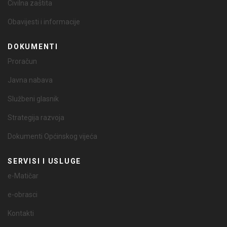
Civilna zaštita
Obavijesti i informacije
DOKUMENTI
Proračun
Javna nabava
Službeni glasnik
Strategija razvoja
Dokumenti Općinskog vijeća
SERVISI I USLUGE
e-Matičar
e-obrasci
Kontakti