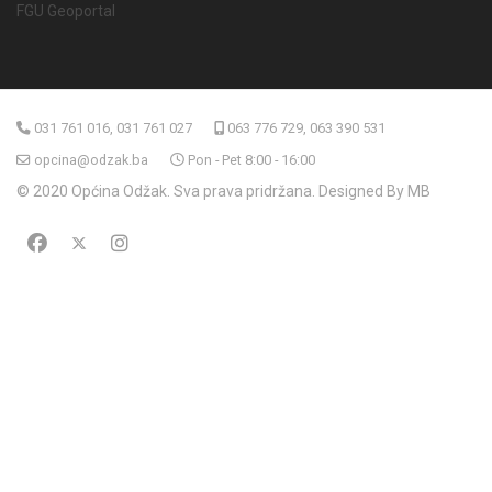
FGU Geoportal
031 761 016, 031 761 027
063 776 729, 063 390 531
opcina@odzak.ba
Pon - Pet 8:00 - 16:00
© 2020 Općina Odžak. Sva prava pridržana. Designed By MB