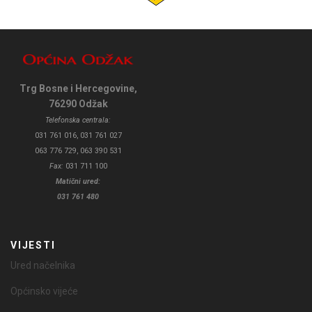
Trg Bosne i Hercegovine,
76290 Odžak
Telefonska centrala:
031 761 016, 031 761 027
063 776 729, 063 390 531
Fax:
031 711 100
Matični ured:
031 761 480
VIJESTI
Ured načelnika
Općinsko vijeće