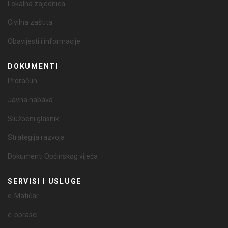
Lokalna zajednica
Civilna zaštita
Obavijesti i informacije
DOKUMENTI
Proračun
Javna nabava
Službeni glasnik
Strategija razvoja
Dokumenti Općinskog vijeća
SERVISI I USLUGE
e-Matičar
e-obrasci