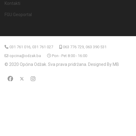
Kontakti
FGU Geoportal
031 761 016, 031 761 027
063 776 729, 063 390 531
opcina@odzak.ba
Pon - Pet 8:00 - 16:00
© 2020 Općina Odžak. Sva prava pridržana. Designed By MB