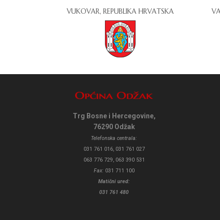
VUKOVAR, REPUBLIKA HRVATSKA
VA
Trg Bosne i Hercegovine,
76290 Odžak
Telefonska centrala:
031 761 016, 031 761 027
063 776 729, 063 390 531
Fax:
031 711 100
Matični ured:
031 761 480