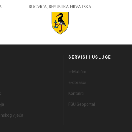
A
RUGVICA, REPUBLIKA HRVATSKA
I
SERVISI I USLUGE
e-Matičar
e-obrasci
k
Kontakti
oja
FGU Geoportal
nskog vijeća