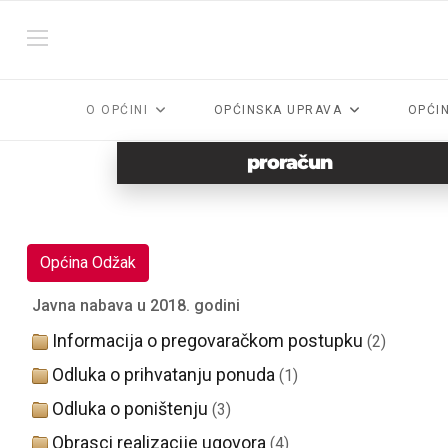
O OPĆINI
OPĆINSKA UPRAVA
OPĆI
proračun
Općina Odžak
Javna nabava u 2018. godini
Informacija o pregovaračkom postupku
(2)
Odluka o prihvatanju ponuda
(1)
Odluka o poništenju
(3)
Obrasci realizacije ugovora
(4)