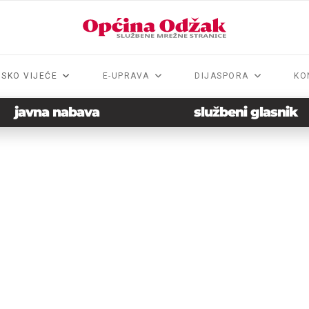
NSKO VIJEĆE
E-UPRAVA
DIJASPORA
KO
javna nabava
službeni glasnik