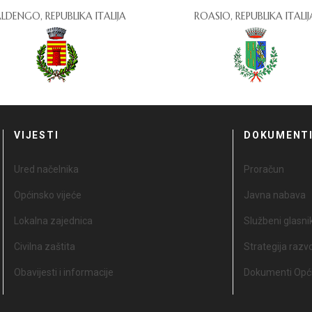
LDENGO, REPUBLIKA ITALIJA
ROASIO, REPUBLIKA ITALIJ
VIJESTI
DOKUMENT
Ured načelnika
Proračun
Općinsko vijeće
Javna nabava
Lokalna zajednica
Službeni glasni
Civilna zaštita
Strategija razv
Obavijesti i informacije
Dokumenti Opći