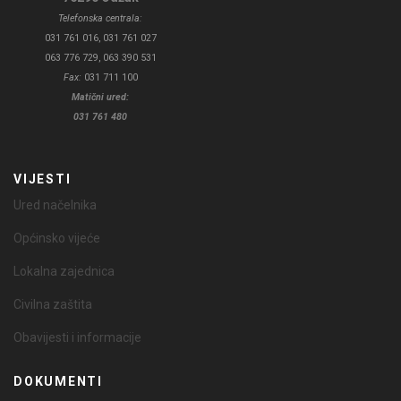
Telefonska centrala:
031 761 016, 031 761 027
063 776 729, 063 390 531
Fax:
031 711 100
Matični ured:
031 761 480
VIJESTI
Ured načelnika
Općinsko vijeće
Lokalna zajednica
Civilna zaštita
Obavijesti i informacije
DOKUMENTI