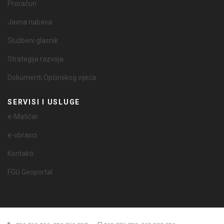
Proračun
Javna nabava
Službeni glasnik
Strategija razvoja
Dokumenti Općinskog vijeća
SERVISI I USLUGE
e-Matičar
e-obrasci
Kontakti
FGU Geoportal