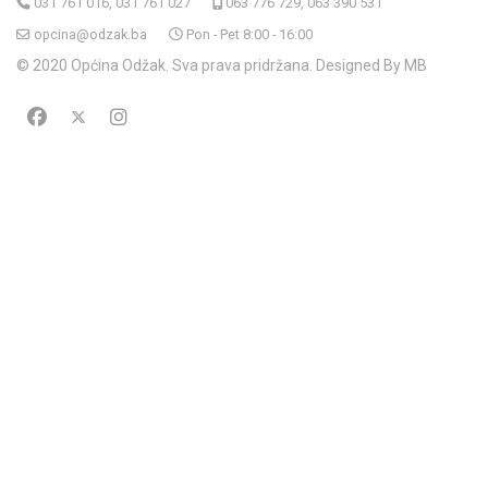
031 761 016, 031 761 027
063 776 729, 063 390 531
opcina@odzak.ba
Pon - Pet 8:00 - 16:00
© 2020 Općina Odžak. Sva prava pridržana. Designed By MB