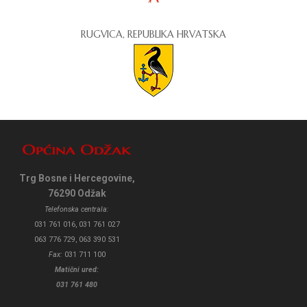
RUGVICA, REPUBLIKA HRVATSKA
Trg Bosne i Hercegovine,
76290 Odžak
Telefonska centrala:
031 761 016, 031 761 027
063 776 729, 063 390 531
Fax:
031 711 100
Matični ured:
031 761 480