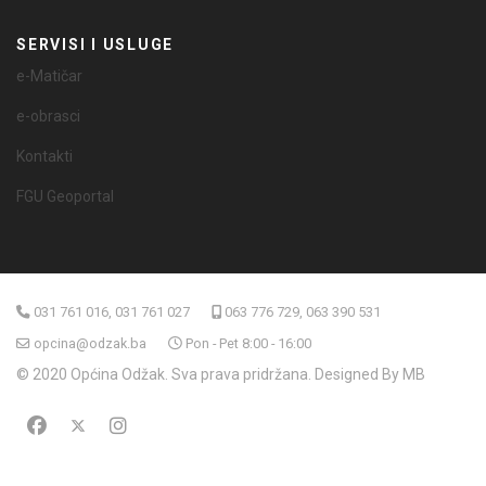
SERVISI I USLUGE
e-Matičar
e-obrasci
Kontakti
FGU Geoportal
031 761 016, 031 761 027
063 776 729, 063 390 531
opcina@odzak.ba
Pon - Pet 8:00 - 16:00
© 2020 Općina Odžak. Sva prava pridržana. Designed By MB