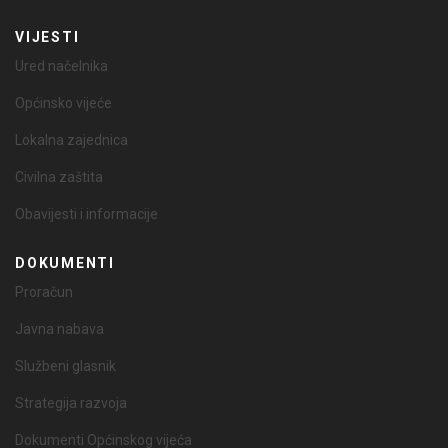
VIJESTI
Ured načelnika
Općinsko vijeće
Lokalna zajednica
Civilna zaštita
Obavijesti i informacije
DOKUMENTI
Proračun
Javna nabava
Službeni glasnik
Strategija razvoja
Dokumenti Općinskog vijeća