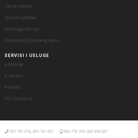
Javna nabava
Službeni glasnik
Strategija razvoja
Dokumenti Općinskog vijeća
SERVISI I USLUGE
e-Matičar
e-obrasci
Kontakti
FGU Geoportal
031 761 016, 031 761 027
063 776 729, 063 390 531