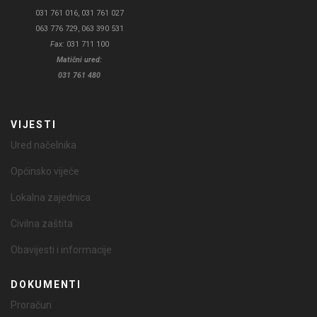
031 761 016, 031 761 027
063 776 729, 063 390 531
Fax:
031 711 100
Matični ured:
031 761 480
VIJESTI
Ured načelnika
Općinsko vijeće
Lokalna zajednica
Civilna zaštita
Obavijesti i informacije
DOKUMENTI
Proračun