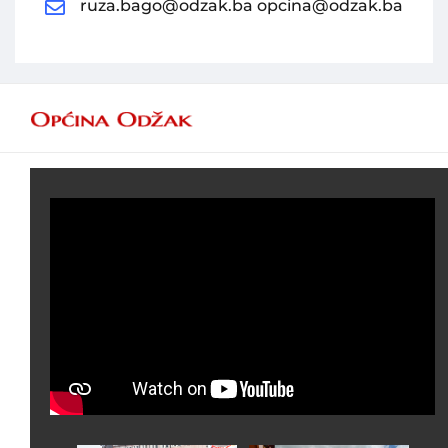
ruza.bago@odzak.ba
opcina@odzak.ba