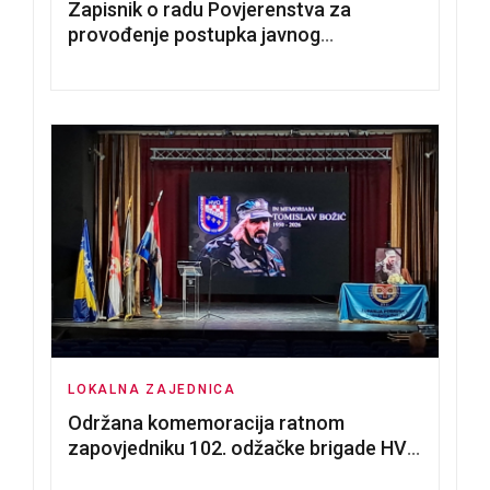
Zapisnik o radu Povjerenstva za
provođenje postupka javnog
nadmetanja za dodjelu u zakup
poslovnih prostorija
LOKALNA ZAJEDNICA
Održana komemoracija ratnom
zapovjedniku 102. odžačke brigade HVO
Tomislavu Božiću