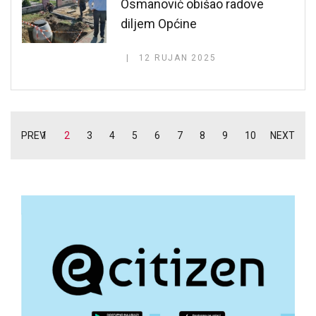
Osmanović obišao radove
diljem Općine
12 RUJAN 2025
PREV
1
2
3
4
5
6
7
8
9
10
NEXT