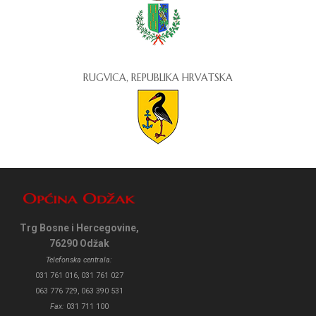
RUGVICA, REPUBLIKA HRVATSKA
Trg Bosne i Hercegovine,
76290 Odžak
Telefonska centrala:
031 761 016, 031 761 027
063 776 729, 063 390 531
Fax:
031 711 100