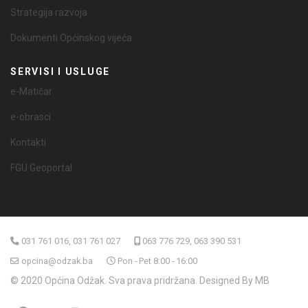
Strategija razvoja
Dokumenti Općinskog vijeća
SERVISI I USLUGE
e-Matičar
e-obrasci
Kontakti
FGU Geoportal
031 761 016, 031 761 027
063 776 729, 063 390 531
opcina@odzak.ba
Pon - Pet 8:00 - 16:00
© 2020 Općina Odžak. Sva prava pridržana. Designed By MB