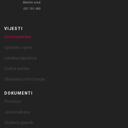
Matični ured:
031 761 480
VIJESTI
Ured načelnika
Općinsko vijeće
Lokalna zajednica
Civilna zaštita
Obavijesti i informacije
DOKUMENTI
Proračun
Javna nabava
Službeni glasnik