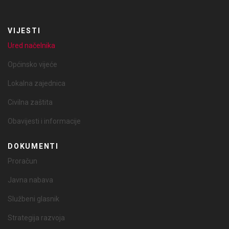
VIJESTI
Ured načelnika
Općinsko vijeće
Lokalna zajednica
Civilna zaštita
Obavijesti i informacije
DOKUMENTI
Proračun
Javna nabava
Službeni glasnik
Strategija razvoja