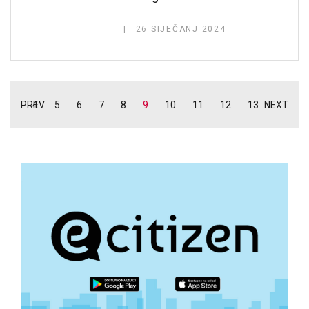
26 SIJEČANJ 2024
PREV
4
5
6
7
8
9
10
11
12
13
NEXT