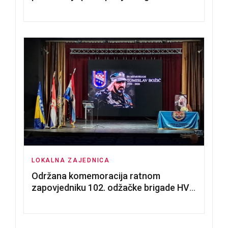
nadmetanja za dodjelu u zakup
poslovnih prostorija
LOKALNA ZAJEDNICA
Održana komemoracija ratnom
zapovjedniku 102. odžačke brigade HVO
Tomislavu Božiću