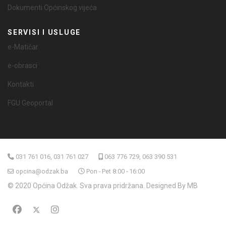
Dokumenti Općinskog vijeća
SERVISI I USLUGE
e-Matičar
e-obrasci
Kontakti
FGU Geoportal
031 761 016, 031 761 027
063 776 729, 063 390 531
opcina@odzak.ba
Pon - Pet 8:00 - 16:00
© 2020 Općina Odžak. Sva prava pridržana. Designed By MB