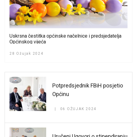
Uskrsna čestitka općinske načelnice i predsjedatelja
Općinskog vijeća
28 Ožujak 2024
Potpredsjednik FBiH posjetio
Općinu
06 OŽUJAK 2024
Uručeni Ugovori o stipendiranju