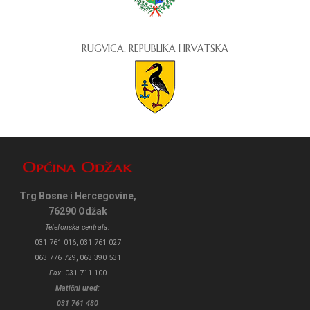
RUGVICA, REPUBLIKA HRVATSKA
Trg Bosne i Hercegovine,
76290 Odžak
Telefonska centrala:
031 761 016, 031 761 027
063 776 729, 063 390 531
Fax:
031 711 100
Matični ured:
031 761 480