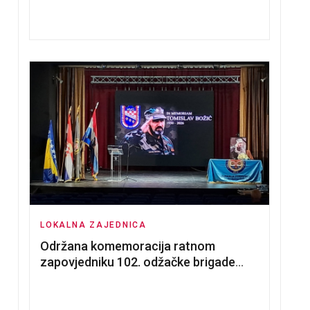
nadmetanja za dodjelu u zakup
poslovnih prostorija
LOKALNA ZAJEDNICA
Održana komemoracija ratnom
zapovjedniku 102. odžačke brigade
HVO Tomislavu Božiću