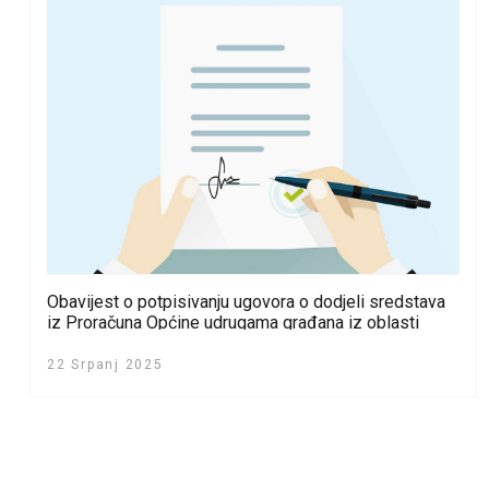
Obavijest o potpisivanju ugovora o dodjeli sredstava
iz Proračuna Općine udrugama građana iz oblasti
sporta i kulture
22 Srpanj 2025