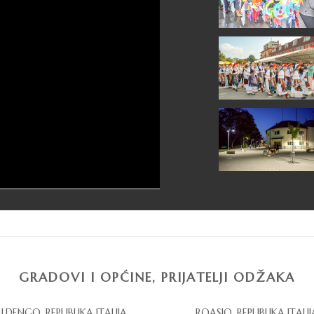
GRADOVI I OPĆINE, PRIJATELJI ODŽAKA
LDENGO, REPUBLIKA ITALIJA
ROASIO, REPUBLIKA ITALIJ