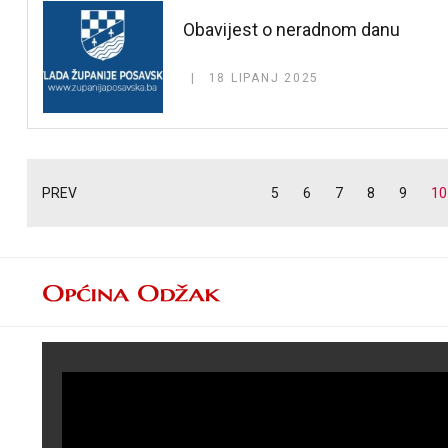
Obavijest o neradnom danu
18 LIPANJ 2025
PREV
5
6
7
8
9
10