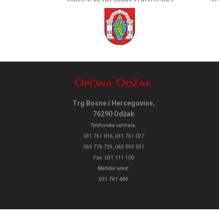
Trg Bosne i Hercegovine,
76290 Odžak
Telefonska centrala:
031 761 016, 031 761 027
063 776 729, 063 390 531
Fax:
031 711 100
Matični ured:
031 761 480