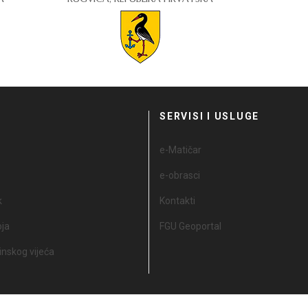
I
SERVISI I USLUGE
e-Matičar
e-obrasci
k
Kontakti
oja
FGU Geoportal
nskog vijeća