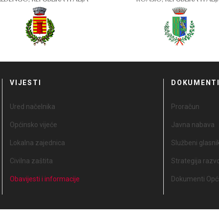
VIJESTI
DOKUMENT
Ured načelnika
Proračun
Općinsko vijeće
Javna nabava
Lokalna zajednica
Službeni glasni
Civilna zaštita
Strategija razv
Obavijesti i informacije
Dokumenti Opći