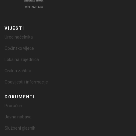
Matični ured:
031 761 480
VIJESTI
Ured načelnika
Općinsko vijeće
Lokalna zajednica
Civilna zaštita
Obavijesti i informacije
DOKUMENTI
Proračun
Javna nabava
Službeni glasnik