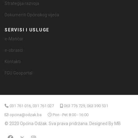
Strategija razvoja
Dokumenti Općinskog vijeća
SERVISI I USLUGE
e-Matičar
e-obrasci
Kontakti
FGU Geoportal
031 761 016, 031 761 027
063 776 729, 063 390 531
opcina@odzak.ba
Pon - Pet 8:00 - 16:00
© 2020 Općina Odžak. Sva prava pridržana. Designed By MB