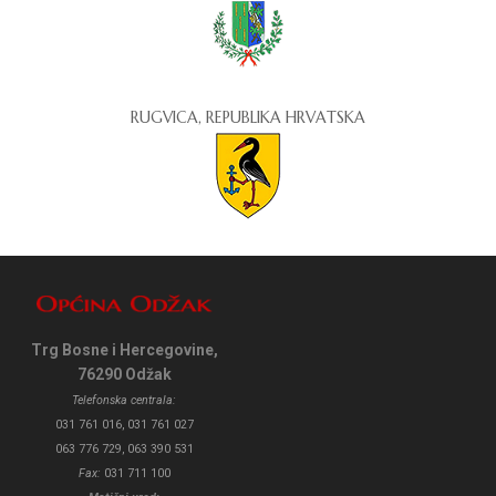
RUGVICA, REPUBLIKA HRVATSKA
Trg Bosne i Hercegovine,
76290 Odžak
Telefonska centrala:
031 761 016, 031 761 027
063 776 729, 063 390 531
Fax:
031 711 100